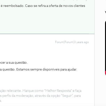
r é reembolsado. Caso se refira a oferta de novos clientes
Forum|Forum|3 years ago
ecer a sua questão.
ma questão. Estamos sempre disponíveis para ajudar.
ação relevante. Marque como "Melhor Resposta" e faça
s perfis da moderação, através da opção "Seguir", para
s.