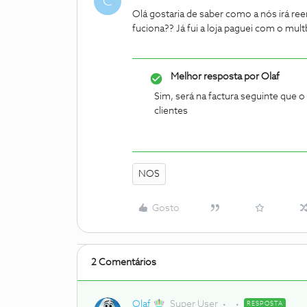
C
Olá gostaria de saber como a nós irá re
fuciona?? Já fui a loja paguei com o mu
Melhor resposta por
Olaf
Sim, será na factura seguinte que o
clientes
NOS
Gosto
2 Comentários
Olaf
Super User
RESPOSTA