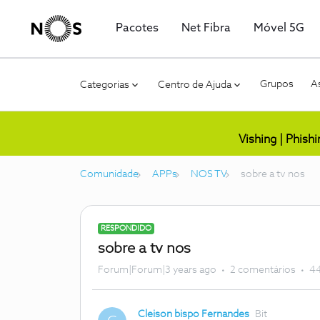
Pacotes
Net Fibra
Móvel 5G
Grupos
As
Categorias
Centro de Ajuda
Vishing | Phish
Comunidade
APPs
NOS TV
sobre a tv nos
RESPONDIDO
sobre a tv nos
Forum|Forum|3 years ago
2 comentários
44
Cleison bispo Fernandes
Bit