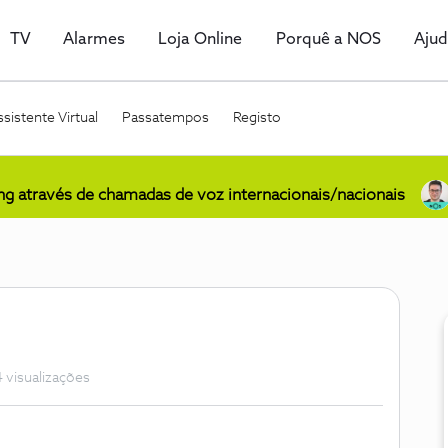
TV
Alarmes
Loja Online
Porquê a NOS
Aju
sistente Virtual
Passatempos
Registo
ing através de chamadas de voz internacionais/nacionais
 visualizações