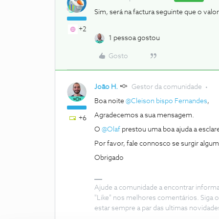
Sim, será na factura seguinte que o valo
+2
1 pessoa gostou
Gosto
João H.
Gestor da comunidade
Boa noite
@Cleison bispo Fernandes
,
Agradecemos a sua mensagem.
+6
O
@Olaf
prestou uma boa ajuda a esclar
Por favor, fale connosco se surgir algu
Obrigado
Ajude a comunidade a encontrar inform
"Like" nos melhores comentários. Siga o
estar sempre a par das ultimas novidade