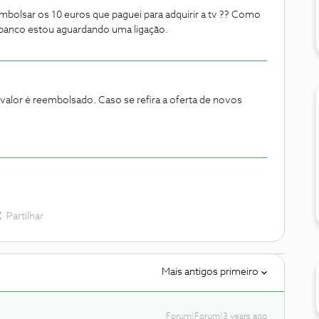
embolsar os 10 euros que paguei para adquirir a tv ?? Como
ltbanco estou aguardando uma ligação.
 valor é reembolsado. Caso se refira a oferta de novos
Partilhar
Mais antigos primeiro
Forum|Forum|3 years ago