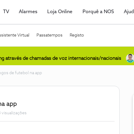
TV
Alarmes
Loja Online
Porquê a NOS
Aju
sistente Virtual
Passatempos
Registo
ing através de chamadas de voz internacionais/nacionais
ogos de futebol na app
na app
 visualizações