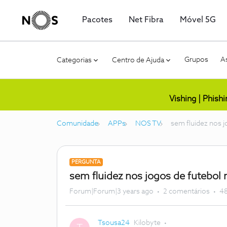
Pacotes
Net Fibra
Móvel 5G
Grupos
As
Categorias
Centro de Ajuda
Vishing | Phish
Comunidade
APPs
NOS TV
sem fluidez nos j
PERGUNTA
sem fluidez nos jogos de futebol 
Forum|Forum|3 years ago
2 comentários
48
Tsousa24
Kilobyte