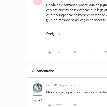
T
Desde há 2 semanas reparei que os jogos
dão em directo dá impressão que lega d
de tudo limpar cache mesmo passar do c
igual só mesmo na aplicação da sport tv
Obrigado
Gosto
2 Comentários
Olaf
Super User
Mas só nos jogos? Já viu se o cabo es
+2
Gosto