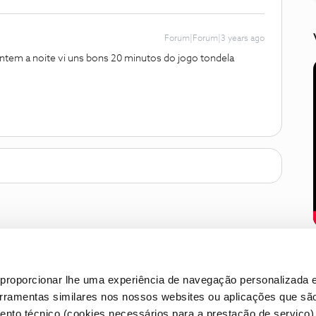
Forum|Forum|3 years ago
ntem a noite vi uns bons 20 minutos do jogo tondela
proporcionar lhe uma experiência de navegação personalizada e
erramentas similares nos nossos websites ou aplicações que sã
nto técnico (cookies necessários para a prestação de serviço)