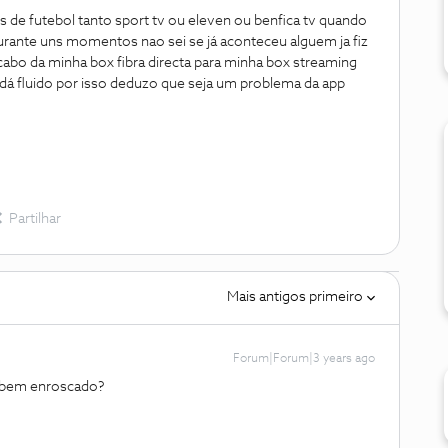
 de futebol tanto sport tv ou eleven ou benfica tv quando
urante uns momentos nao sei se já aconteceu alguem ja fiz
abo da minha box fibra directa para minha box streaming
 dá fluido por isso deduzo que seja um problema da app
Partilhar
Mais antigos primeiro
Forum|Forum|3 years ago
tá bem enroscado?