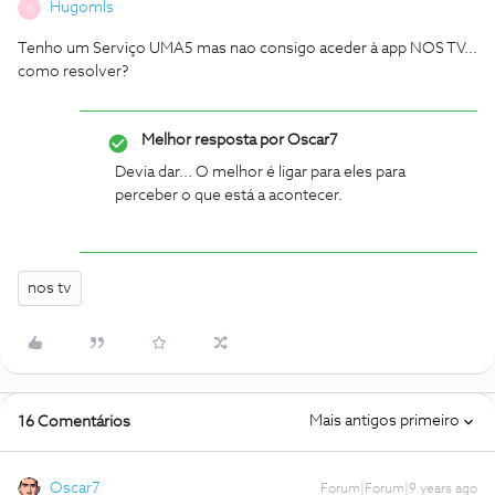
Hugomls
H
Tenho um Serviço UMA5 mas nao consigo aceder à app NOS TV...
como resolver?
Melhor resposta por
Oscar7
Devia dar... O melhor é ligar para eles para
perceber o que está a acontecer.
nos tv
Mais antigos primeiro
16 Comentários
Oscar7
Forum|Forum|9 years ago