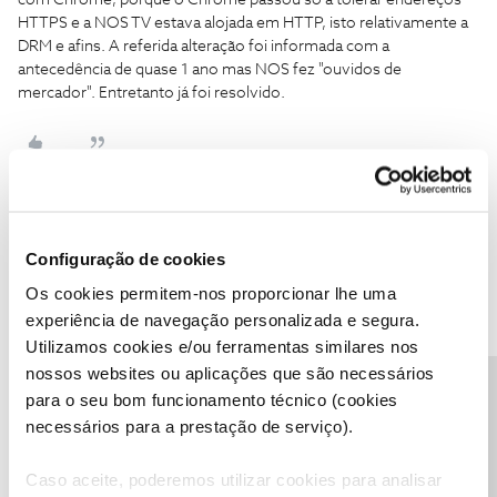
com Chrome, porque o Chrome passou só a tolerar endereços
HTTPS e a NOS TV estava alojada em HTTP, isto relativamente a
DRM e afins. A referida alteração foi informada com a
antecedência de quase 1 ano mas NOS fez "ouvidos de
mercador". Entretanto já foi resolvido.
Jorge Bicho
Forum|Forum|9 years ago
J
Configuração de cookies
Já limpei a cache do Chrome. está na mesma. não consigo ver a
Os cookies permitem-nos proporcionar lhe uma
televisão. quando tiverem esta questão resolvida, avisem-me,
experiência de navegação personalizada e segura.
porque não é assim tão importante. como tudo na vida, há
Utilizamos cookies e/ou ferramentas similares nos
sempre solução, principalmente para quem paga tanto dinheiro
nossos websites ou aplicações que são necessários
por mês.
Precisa de ajuda?
para o seu bom funcionamento técnico (cookies
necessários para a prestação de serviço).
Caso aceite, poderemos utilizar cookies para analisar