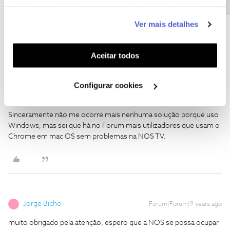
informação estatística (cookies de analítica), adaptar
chad
Forum|Forum|9 years ago
C
este serviço às suas preferências e apresentar-lhe
Ver mais detalhes
funcionalidades (cookies de personalização e
GBHHNJHN
funcionalidade) e adaptar anúncios aos seus interesses
(cookies de publicidade personalizada). Pode gerir a
Aceitar todos
utilização dos cookies clicando em "
Configurar
Cookies
".
Configurar cookies
M. Alexandre
Forum|Forum|9 years ago
M
Sinceramente não me ocorre mais nenhuma solução porque uso
Windows, mas sei que há no Forum mais utilizadores que usam o
Chrome em mac OS sem problemas na NOS TV.
Jorge Bicho
Forum|Forum|9 years ago
J
muito obrigado pela atenção, espero que a NOS se possa ocupar