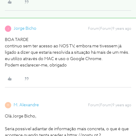
Jorge Bicho
Forum|Forum|9 years ago
J
BOA TARDE
continuo sem ter acesso ao NOS TV, embora me tivessem já
ligado a dizer que estaria resolvida a situação há mais de um mês.
eu utilizo através do MAC e uso o Google Chrome.
Podem esclarecer-me, obrigado
M. Alexandre
Forum|Forum|9 years ago
M
Olá Jorge Bicho,
Seria possivel adiantar de informação mais concreta, o que é que
acontece quando tenta aceder a https://nostv.pt ?