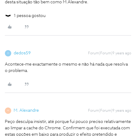
desta situação tão bem como M.Alexandre.
1 pessoa gostou
dedos59
Forum|Forum|9 years ago
D
Acontece-me exactamente o mesmo e não há nada que resolva
o problema.
M. Alexandre
Forum|Forum|9 years ago
M
Peço desculpa insistir, até porque fui pouco preciso relativamente
ao limpar a cache do Chrome. Confirmem que foi executada com
estas opções em baixo para produzir o efeito pretendido e