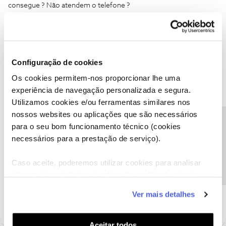
consegue ? Não atendem o telefone ?
Configuração de cookies
Ana P.
Forum|Forum|6 years ago
Os cookies permitem-nos proporcionar lhe uma
experiência de navegação personalizada e segura.
Olá
@Paulo Nuno 2
,
@Guimas
e
@Jose Rodrigues
,
Utilizamos cookies e/ou ferramentas similares nos
@Paulo Nuno 2
, pedimos desculpa pela demora na nossa
nossos websites ou aplicações que são necessários
resposta.
Precisa de ajuda?
para o seu bom funcionamento técnico (cookies
A situação que nos reportou ainda se mantém? Ficamos aguardar
necessários para a prestação de serviço).
o seu feedback.
Obrigada
Caso aceite, poderemos utilizar cookies para analisar
informação estatística (cookies de analítica), adaptar
Ajude a comunidade a encontrar informação relevante. Marque
este serviço às suas preferências e apresentar-lhe
Ver mais detalhes
como "Melhor Resposta" e faça "Like" nos melhores comentários.
funcionalidades (cookies de personalização e
funcionalidade) e adaptar anúncios aos seus interesses
(cookies de publicidade personalizada). Pode gerir a
Aceitar todos