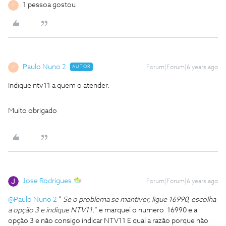
1 pessoa gostou
P
Paulo Nuno 2
AUTOR
Forum|Forum|6 years ago
P
Indique ntv11 a quem o atender.
Muito obrigado
Jose Rodrigues
Forum|Forum|6 years ago
@Paulo Nuno 2
“
Se o problema se mantiver, ligue 16990, escolha
a opção 3 e indique NTV11.
” e marquei o numero 16990 e a
opção 3 e não consigo indicar NTV11 E qual a razão porque não