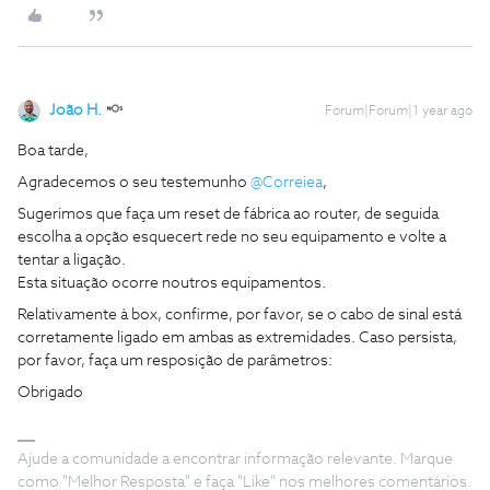
João H.
Forum|Forum|1 year ago
Boa tarde,
Agradecemos o seu testemunho ​
@Correiea
,
Sugerimos que faça um reset de fábrica ao router, de seguida
escolha a opção esquecert rede no seu equipamento e volte a
tentar a ligação.
Esta situação ocorre noutros equipamentos.
Relativamente à box, confirme, por favor, se o cabo de sinal está
corretamente ligado em ambas as extremidades. Caso persista,
por favor, faça um resposição de parâmetros:
Obrigado
Ajude a comunidade a encontrar informação relevante. Marque
como "Melhor Resposta" e faça "Like" nos melhores comentários.