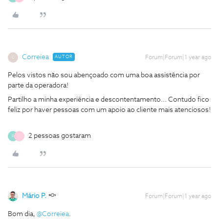
Correiea
AUTOR
Forum|Forum|1 year ago
C
Pelos vistos não sou abençoado com uma boa assistência por
parte da operadora!
Partilho a minha experiência e descontentamento... Contudo fico
feliz por haver pessoas com um apoio ao cliente mais atenciosos!
2 pessoas gostaram
R
I
Mário P.
Forum|Forum|1 year ago
Bom dia, ​
@Correiea
.