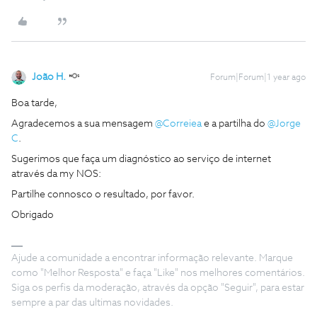
João H.
Forum|Forum|1 year ago
Boa tarde,
Agradecemos a sua mensagem ​
@Correiea
e a partilha do ​
@Jorge
C
.
Sugerimos que faça um diagnóstico ao serviço de internet
através da my NOS:
Partilhe connosco o resultado, por favor.
Obrigado
Ajude a comunidade a encontrar informação relevante. Marque
como "Melhor Resposta" e faça "Like" nos melhores comentários.
Siga os perfis da moderação, através da opção "Seguir", para estar
sempre a par das ultimas novidades.