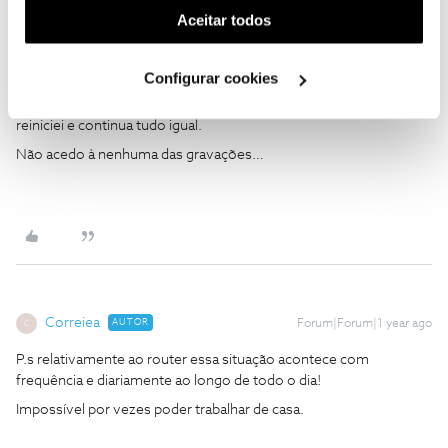
(cookies de publicidade personalizada). Pode gerir a
Aceitar todos
utilização dos cookies clicando em "
Configurar
Cookies
".
Relativamente à box acedo as gravações e não aparece nada,
Configurar cookies
quero ver a programação dos canais ou o programa q está a dar
no canal e não aparece qq informação. Já desliguei a box, já
reiniciei e continua tudo igual.
Não acedo à nenhuma das gravações…
Correiea
AUTOR
Forum|Forum|1 year ago
C
P.s relativamente ao router essa situação acontece com
frequência e diariamente ao longo de todo o dia!
Impossível por vezes poder trabalhar de casa.