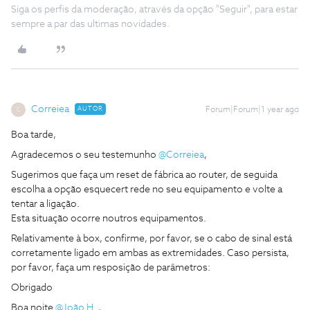
Siga os perfis da moderação, através da opção "Seguir", para estar
sempre a par das ultimas novidades.
Correiea
AUTOR
Forum|Forum|1 year ago
C
Boa tarde,
Agradecemos o seu testemunho ​
@Correiea
,
Sugerimos que faça um reset de fábrica ao router, de seguida
escolha a opção esquecert rede no seu equipamento e volte a
tentar a ligação.
Esta situação ocorre noutros equipamentos.
Relativamente à box, confirme, por favor, se o cabo de sinal está
corretamente ligado em ambas as extremidades. Caso persista,
por favor, faça um resposição de parâmetros:
Obrigado
Boa noite ​
@João H.
,