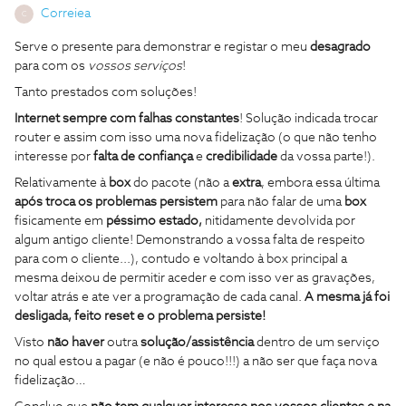
Correiea
C
Serve o presente para demonstrar e registar o meu
desagrado
para com os
vossos serviços
!
Tanto prestados com soluções!
Internet sempre com falhas constantes
! Solução indicada trocar
router e assim com isso uma nova fidelização (o que não tenho
interesse por
falta de confiança
e
credibilidade
da vossa parte!).
Relativamente à
box
do pacote (não a
extra
, embora essa última
após troca os problemas
persistem
para não falar de uma
box
fisicamente em
péssimo estado,
nitidamente
devolvida por
algum antigo cliente! Demonstrando a vossa falta de respeito
para com o cliente...), contudo e voltando à box principal a
mesma deixou de permitir aceder e com isso ver as gravações,
voltar atrás e ate ver a programação de cada canal.
A mesma já foi
desligada, feito reset e o problema persiste!
Visto
não haver
outra
solução/assistência
dentro de um serviço
no qual estou a pagar (e não é pouco!!!) a não ser que faça nova
fidelização…