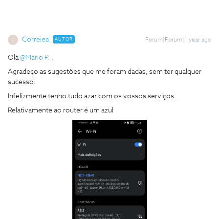
Correiea
AUTOR
Forum|Forum|1 year ago
C
Olá ​
@Mário P.
,
Agradeço as sugestões que me foram dadas, sem ter qualquer
sucesso.
Infelizmente tenho tudo azar com os vossos serviços...
Relativamente ao router é um azul