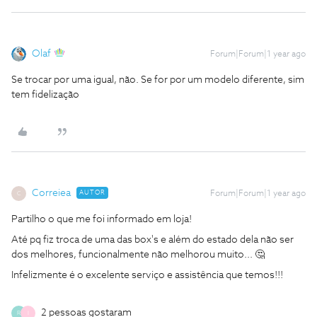
Olaf
Forum|Forum|1 year ago
Se trocar por uma igual, não. Se for por um modelo diferente, sim
tem fidelização
Correiea
AUTOR
Forum|Forum|1 year ago
C
Partilho o que me foi informado em loja!
Até pq fiz troca de uma das box's e além do estado dela não ser
dos melhores, funcionalmente não melhorou muito... 🤔
Infelizmente é o excelente serviço e assistência que temos!!!
2 pessoas gostaram
R
I