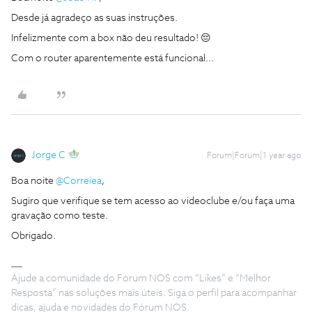
Desde já agradeço as suas instruções.
Infelizmente com a box não deu resultado! 😔
Com o router aparentemente está funcional...
Jorge C
Forum|Forum|1 year ago
Boa noite ​
@Correiea
,
Sugiro que verifique se tem acesso ao videoclube e/ou faça uma
gravação como teste.
Obrigado.
Ajude a comunidade do Fórum NOS com “Likes” e “Melhor
Resposta” nas soluções mais úteis. Siga o perfil para acompanhar
dicas, ajuda e novidades do Fórum NOS.