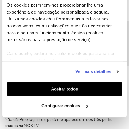
Os cookies permitem-nos proporcionar lhe uma
Obrigada
experiência de navegação personalizada e segura.
Utilizamos cookies e/ou ferramentas similares nos
Ajude a comunidade a encontrar informação relevante. Marque
nossos websites ou aplicações que são necessários
como "Melhor Resposta" e faça "Like" nos melhores comentários.
Precisa de ajuda?
para o seu bom funcionamento técnico (cookies
necessários para a prestação de serviço).
Caso aceite, poderemos utilizar cookies para analisar
informação estatística (cookies de analítica), adaptar
jpaulostrindade
Forum|Forum|5 years ago
J
este serviço às suas preferências e apresentar-lhe
Ver mais detalhes
funcionalidades (cookies de personalização e
Olá
@jpaulostrindade
,
funcionalidade) e adaptar anúncios aos seus interesses
Acedendo pelo login.nos.pt, não consegue eliminar?
(cookies de publicidade personalizada). Pode gerir a
Aceitar todos
Obrigada
utilização dos cookies clicando em "
Configurar
Cookies
".
Configurar cookies
Obrigado pela atenção dispensada.
Não dá. Pelo login.nos.pt só me aparece um dos três perfis
criados na NOS TV.