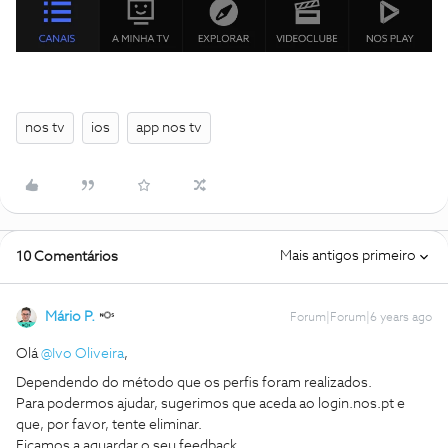
nos tv
ios
app nos tv
Mais antigos primeiro
10 Comentários
Mário P.
Forum|Forum|6 years ago
Olá
@Ivo Oliveira
,
Dependendo do método que os perfis foram realizados.
Para podermos ajudar, sugerimos que aceda ao login.nos.pt e
que, por favor, tente eliminar.
Ficamos a aguardar o seu feedback.