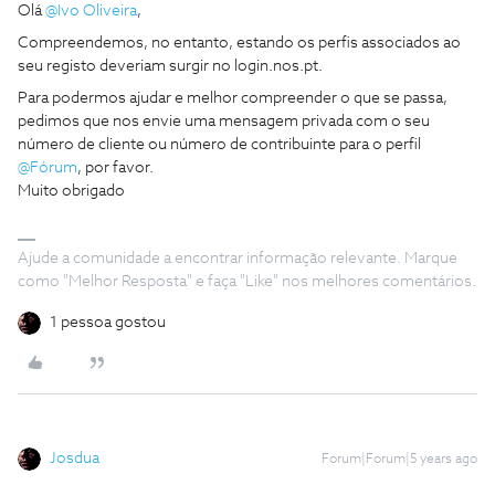
Olá
@Ivo Oliveira
,
Compreendemos, no entanto, estando os perfis associados ao
seu registo deveriam surgir no login.nos.pt.
Para podermos ajudar e melhor compreender o que se passa,
pedimos que nos envie uma mensagem privada com o seu
número de cliente ou número de contribuinte para o perfil
@Fórum
, por favor.
Muito obrigado
Ajude a comunidade a encontrar informação relevante. Marque
como "Melhor Resposta" e faça "Like" nos melhores comentários.
1 pessoa gostou
Josdua
Forum|Forum|5 years ago