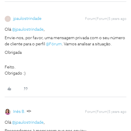
jpaulostrindade
Forum|Forum|5 years ago
J
Olá
@jpaulostrindade
,
Envie-nos, por favor, uma mensagem privada com o seu número
de cliente para o perfil
@Fórum
. Vamos analisar a situação.
Obrigada
Feito.
Obrigado :)
Inês B.
Forum|Forum|5 years ago
Olá
@jpaulostrindade
,
Respondemos à mensagem que nos enviou.