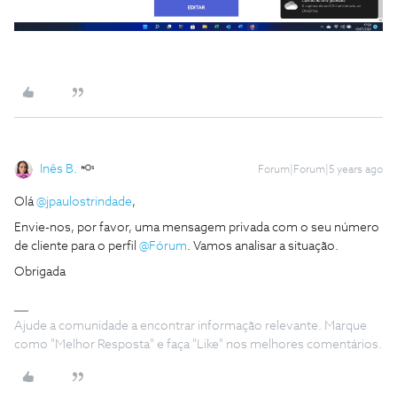
Inês B.
Forum|Forum|5 years ago
Olá
@jpaulostrindade
,
Envie-nos, por favor, uma mensagem privada com o seu número
de cliente para o perfil
@Fórum
. Vamos analisar a situação.
Obrigada
Ajude a comunidade a encontrar informação relevante. Marque
como "Melhor Resposta" e faça "Like" nos melhores comentários.