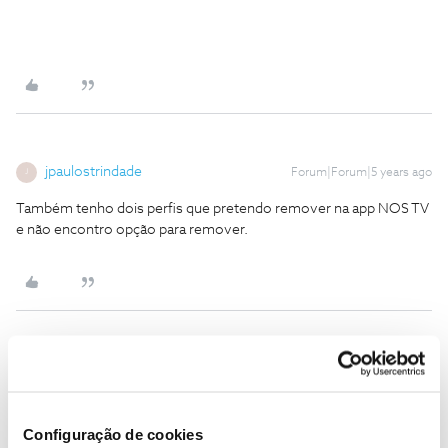
jpaulostrindade
Forum|Forum|5 years ago
J
Também tenho dois perfis que pretendo remover na app NOS TV
e não encontro opção para remover.
Ana P.
Forum|Forum|5 years ago
Olá
@jpaulostrindade
,
Configuração de cookies
Acedendo pelo login.nos.pt, não consegue eliminar?