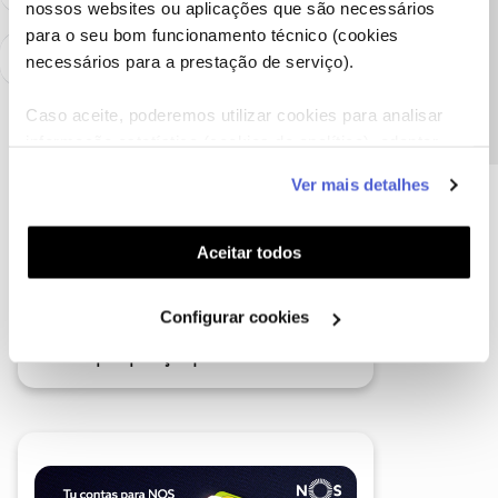
nossos websites ou aplicações que são necessários
Precisa de ajuda?
para o seu bom funcionamento técnico (cookies
necessários para a prestação de serviço).
Caso aceite, poderemos utilizar cookies para analisar
informação estatística (cookies de analítica), adaptar
este serviço às suas preferências e apresentar-lhe
Ver mais detalhes
funcionalidades (cookies de personalização e
funcionalidade) e adaptar anúncios aos seus interesses
(cookies de publicidade personalizada). Pode gerir a
Aceitar todos
utilização dos cookies clicando em "
Configurar
Cookies
".
Configurar cookies
A poupança que COMBINA