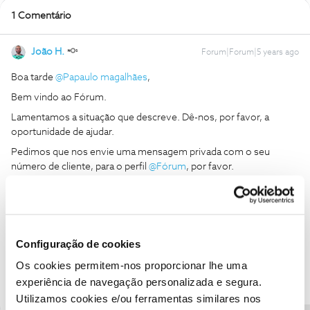
1 Comentário
João H.
Forum|Forum|5 years ago
Boa tarde
@Papaulo magalhães
,
Bem vindo ao Fórum.
Lamentamos a situação que descreve. Dê-nos, por favor, a
oportunidade de ajudar.
Pedimos que nos envie uma mensagem privada com o seu
número de cliente, para o perfil
@Fórum
, por favor.
Obrigado
Ajude a comunidade a encontrar informação relevante. Marque
Configuração de cookies
como "Melhor Resposta" e faça "Like" nos melhores comentários.
Siga os perfis da moderação, através da opção "Seguir", para estar
Os cookies permitem-nos proporcionar lhe uma
sempre a par das ultimas novidades.
experiência de navegação personalizada e segura.
Utilizamos cookies e/ou ferramentas similares nos