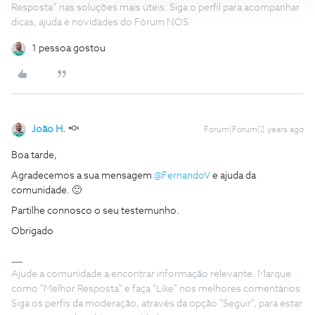
Resposta” nas soluções mais úteis. Siga o perfil para acompanhar
dicas, ajuda e novidades do Fórum NOS.
1 pessoa gostou
João H.
Forum|Forum|2 years ago
Boa tarde,
Agradecemos a sua mensagem
@FernandoV
e ajuda da
comunidade. 🙂
Partilhe connosco o seu testemunho.
Obrigado
Ajude a comunidade a encontrar informação relevante. Marque
como "Melhor Resposta" e faça "Like" nos melhores comentários.
Siga os perfis da moderação, através da opção "Seguir", para estar