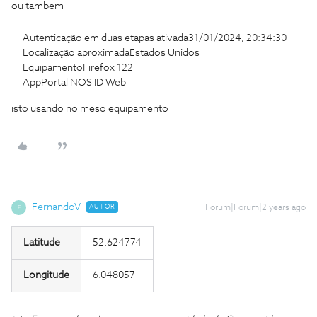
ou tambem
Autenticação em duas etapas ativada31/01/2024, 20:34:30
Localização aproximadaEstados Unidos
EquipamentoFirefox 122
AppPortal NOS ID Web
isto usando no meso equipamento
FernandoV
AUTOR
Forum|Forum|2 years ago
F
Latitude
52.624774
Longitude
6.048057