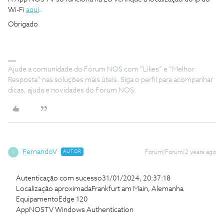
Wi-Fi
aqui
.
Obrigado
Ajude a comunidade do Fórum NOS com “Likes” e “Melhor
Resposta” nas soluções mais úteis. Siga o perfil para acompanhar
dicas, ajuda e novidades do Fórum NOS.
FernandoV
AUTOR
Forum|Forum|2 years ago
F
Autenticação com sucesso31/01/2024, 20:37:18
Localização aproximadaFrankfurt am Main, Alemanha
EquipamentoEdge 120
AppNOSTV Windows Authentication