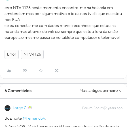
erro NTV-1126 neste momento encontro-me na holanda em
amsterdam mas por algum motivo o id da nos tv diz que eu estou
nos EUA
se eu conectar-me com dados movei reconhece que estou na
holanda mas atravez do wifi diz sempre que estou fora da união
europeia o mesmo passa se no tablete computador e telemovel
Error
NTV-1126
Mais antigos primeiro
6 Comentários
Jorge C
Forum|Forum|2 years ago
Boa noite
@FernandoV
,
A App NOS TV só funciona na EU verifique a localização do ip do