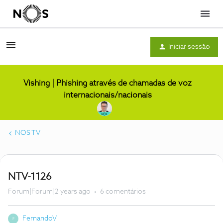
Menu
Iniciar sessão
Vishing | Phishing através de chamadas de voz
internacionais/nacionais
NOS TV
NTV-1126
Forum|Forum|2 years ago
6 comentários
FernandoV
F