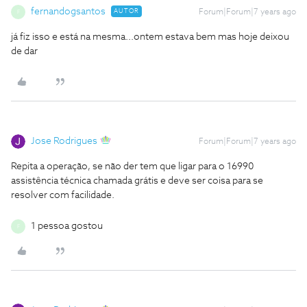
fernandogsantos
AUTOR
Forum|Forum|7 years ago
F
já fiz isso e está na mesma...ontem estava bem mas hoje deixou
de dar
Jose Rodrigues
Forum|Forum|7 years ago
Repita a operação, se não der tem que ligar para o 16990
assistência técnica chamada grátis e deve ser coisa para se
resolver com facilidade.
1 pessoa gostou
F