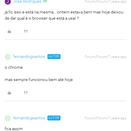
Jose Rodrigues
Forum|Forum|7 years ago
já fiz isso e está na mesma...ontem estava bem mas hoje deixou
de dar
qual é o browser que está a usar ?
fernandogsantos
AUTOR
Forum|Forum|7 years ago
F
o chrome
mas sempre funcionou bem até hoje
fernandogsantos
AUTOR
Forum|Forum|7 years ago
F
fica assim