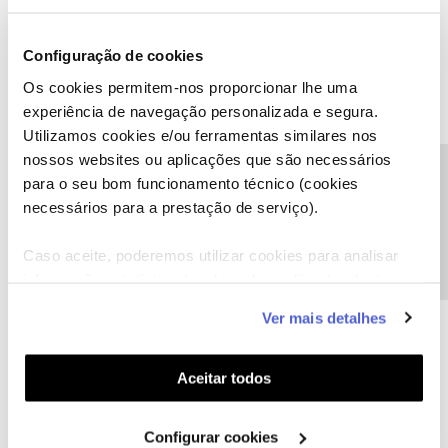
fica assim
http://prntscr.com/krvrrl
com esse endereço abre mas não se vê
Configuração de cookies
nada.
Os cookies permitem-nos proporcionar lhe uma
experiência de navegação personalizada e segura.
1 pessoa gostou
F
Utilizamos cookies e/ou ferramentas similares nos
nossos websites ou aplicações que são necessários
Precisa de ajuda?
para o seu bom funcionamento técnico (cookies
necessários para a prestação de serviço).
Jose Rodrigues
Forum|Forum|7 years ago
Caso aceite, poderemos utilizar cookies para analisar
fica assim
informação estatística (cookies de analítica), adaptar
este serviço às suas preferências e apresentar-lhe
http://prntscr.com/krvrrl
com esse endereço abre mas não se vê
Ver mais detalhes
funcionalidades (cookies de personalização e
nada.
Limpe a cache do chrome pode ser que resulte.
funcionalidade) e adaptar anúncios aos seus interesses
(cookies de publicidade personalizada). Pode gerir a
Aceitar todos
1 pessoa gostou
F
utilização dos cookies clicando em "
Configurar
Cookies
".
Configurar cookies