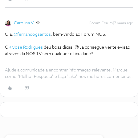
Carolina V.
Forum|Forum|7 years ago
Olá,
@fernandogsantos
, bem-vindo ao Fórum NOS.
O
@Jose Rodrigues
deu boas dicas. 🙂 Já consegue ver televisão
através da NOS TV sem qualquer dificuldade?
Ajude a comunidade a encontrar informação relevante. Marque
como "Melhor Resposta" e faça "Like" nos melhores comentários.