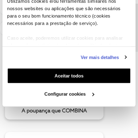
Utilizamos cookies e/ou ferramentas similares nos
nossos websites ou aplicações que são necessários
Precisa de ajuda?
para o seu bom funcionamento técnico (cookies
necessários para a prestação de serviço).
Caso aceite, poderemos utilizar cookies para analisar
informação estatística (cookies de analítica), adaptar
este serviço às suas preferências e apresentar-lhe
Ver mais detalhes
funcionalidades (cookies de personalização e
funcionalidade) e adaptar anúncios aos seus interesses
(cookies de publicidade personalizada). Pode gerir a
Aceitar todos
utilização dos cookies clicando em "
Configurar
Cookies
".
Configurar cookies
A poupança que COMBINA