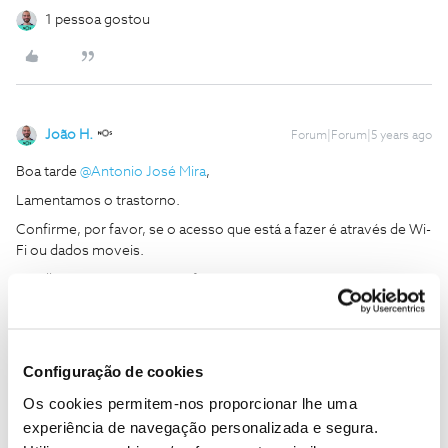
1 pessoa gostou
João H.
Forum|Forum|5 years ago
Boa tarde
@Antonio José Mira
,
Lamentamos o trastorno.
Confirme, por favor, se o acesso que está a fazer é através de Wi-
Fi ou dados moveis.
Detalhe-nos a situação, por favor.
Obrigado
Configuração de cookies
Ajude a comunidade a encontrar informação relevante. Marque
como "Melhor Resposta" e faça "Like" nos melhores comentários.
Os cookies permitem-nos proporcionar lhe uma
Siga os perfis da moderação, através da opção "Seguir", para estar
experiência de navegação personalizada e segura.
sempre a par das ultimas novidades.