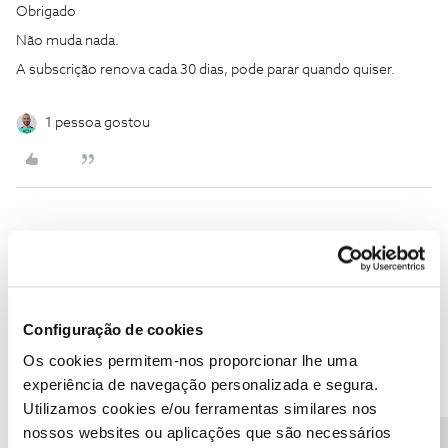
Obrigado
Não muda nada.
A subscrição renova cada 30 dias, pode parar quando quiser.
1 pessoa gostou
João José Castro dos Santos
AUTOR
Forum|Forum|1 year ago
J
Obrigado pelas respostas.
Precisava de falar a alguém da nos, pode ser neste canal?
Configuração de cookies
Os cookies permitem-nos proporcionar lhe uma
experiência de navegação personalizada e segura.
Utilizamos cookies e/ou ferramentas similares nos
nossos websites ou aplicações que são necessários
João H.
Forum|Forum|1 year ago