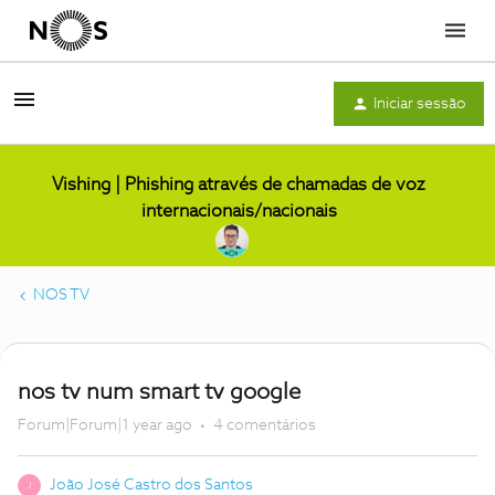
Menu
Iniciar sessão
Vishing | Phishing através de chamadas de voz
internacionais/nacionais
NOS TV
nos tv num smart tv google
Forum|Forum|1 year ago
4 comentários
João José Castro dos Santos
J