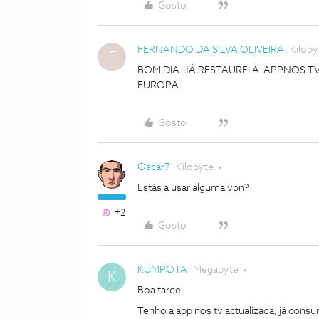
Gosto
FERNANDO DA SILVA OLIVEIRA
Kiloby
F
BOM DIA. JÁ RESTAUREI A APPNOS.T
EUROPA.
Gosto
Oscar7
Kilobyte
Estás a usar alguma vpn?
+2
Gosto
KUMPOTA
Megabyte
K
Boa tarde
Tenho a app nos tv actualizada, já cons