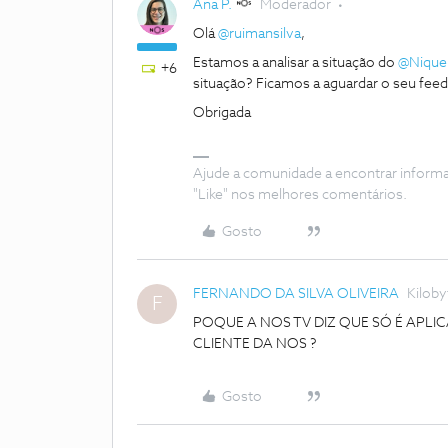
Ana P.
Moderador
Olá
@ruimansilva
,
Estamos a analisar a situação do
@Nique
+6
situação? Ficamos a aguardar o seu fee
Obrigada
Ajude a comunidade a encontrar inform
"Like" nos melhores comentários.
Gosto
FERNANDO DA SILVA OLIVEIRA
Kiloby
F
POQUE A NOS TV DIZ QUE SÓ É APLI
CLIENTE DA NOS ?
Gosto