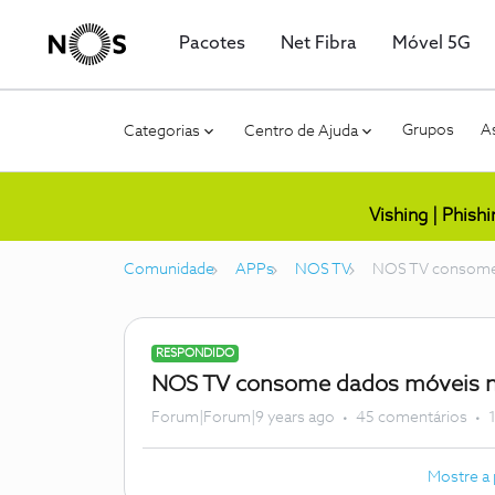
Pacotes
Net Fibra
Móvel 5G
Grupos
As
Categorias
Centro de Ajuda
Vishing | Phish
Comunidade
APPs
NOS TV
NOS TV consome
RESPONDIDO
NOS TV consome dados móveis 
Forum|Forum|9 years ago
45 comentários
Mostre a