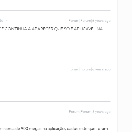
te
Forum|Forum|6 years ago
V E CONTINUA A APARECER QUE SÓ É APLICAVEL NA
Forum|Forum|6 years ago
Forum|Forum|5 years ago
umi cerca de 900 megas na aplicação, dados este que foram