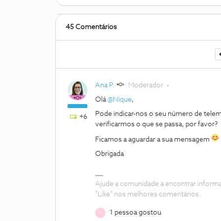
45 Comentários
Ana P.
Moderador
Olá
@Nique
,
Pode indicar-nos o seu número de telem
+6
verificarmos o que se passa, por favor?
Ficamos a aguardar a sua mensagem
Obrigada
Ajude a comunidade a encontrar inform
"Like" nos melhores comentários.
1 pessoa gostou
N