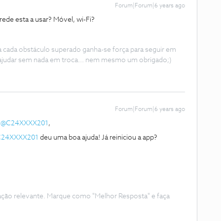
Forum|Forum|6 years ago
rede esta a usar? Móvel, wi-Fi?
 a cada obstáculo superado ganha-se força para seguir em
ajudar sem nada em troca... nem mesmo um obrigado;)
Forum|Forum|6 years ago
e
@C24XXXX201
,
24XXXX201
deu uma boa ajuda! Já reiniciou a app?
ação relevante. Marque como "Melhor Resposta" e faça