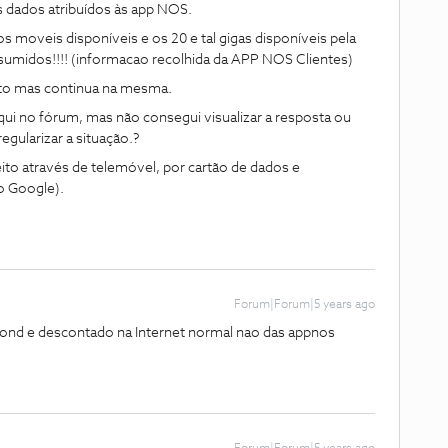
 dados atribuídos às app NOS.
 moveis disponíveis e os 20 e tal gigas disponíveis pela
sumidos!!!! (informacao recolhida da APP NOS Clientes)
sto mas continua na mesma.
aqui no fórum, mas não consegui visualizar a resposta ou
egularizar a situação.?
eito através de telemóvel, por cartão de dados e
o Google).
Forum|Forum|5 years ago
ond e descontado na Internet normal nao das appnos