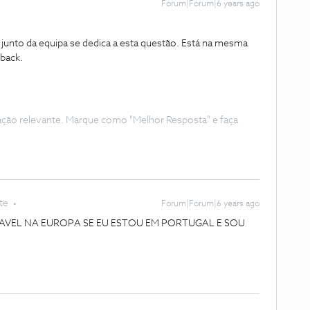
Forum|Forum|6 years ago
junto da equipa se dedica a esta questão. Está na mesma
dback.
ação relevante. Marque como "Melhor Resposta" e faça
te
Forum|Forum|6 years ago
CAVEL NA EUROPA SE EU ESTOU EM PORTUGAL E SOU