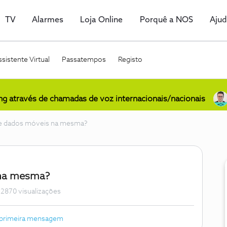
TV
Alarmes
Loja Online
Porquê a NOS
Aju
sistente Virtual
Passatempos
Registo
ing através de chamadas de voz internacionais/nacionais
 dados móveis na mesma?
na mesma?
12870 visualizações
 primeira mensagem