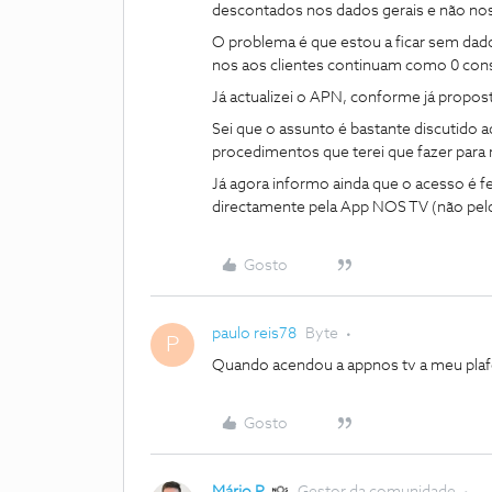
descontados nos dados gerais e não nos
O problema é que estou a ficar sem dados
nos aos clientes continuam como 0 con
Já actualizei o APN, conforme já propo
Sei que o assunto é bastante discutido 
procedimentos que terei que fazer para r
Já agora informo ainda que o acesso é f
directamente pela App NOS TV (não pel
Gosto
paulo reis78
Byte
P
Quando acendou a appnos tv a meu plaf
Gosto