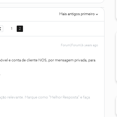
Mais antigos primeiro
1
2
Forum|Forum|6 years ago
óvel e conta de cliente NOS, por mensagem privada, para
.
ação relevante. Marque como "Melhor Resposta" e faça