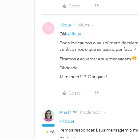
Gosto
Nique
Kilobyte
N
Olá
@Nique
,
Pode indicar-nos o seu número de telem
verificarmos o que se passa, por favor?
Ficamos a aguardar a sua mensagem
Obrigada
Já mandei MP. Obrigada!
Gosto
Ana P.
Moderador
@Nique
,
Iremos responder à sua mensagem o mais
+6