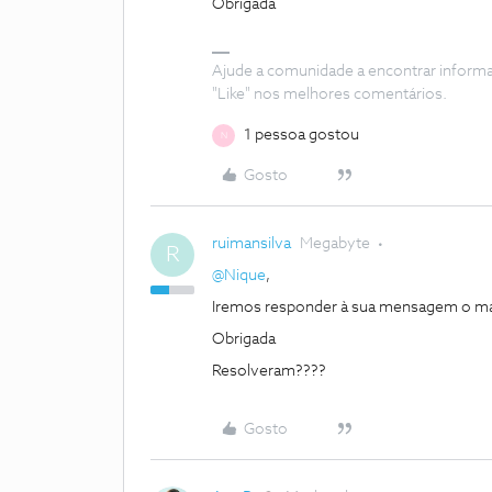
Obrigada
Ajude a comunidade a encontrar inform
"Like" nos melhores comentários.
1 pessoa gostou
N
Gosto
ruimansilva
Megabyte
R
@Nique
,
Iremos responder à sua mensagem o mais
Obrigada
Resolveram????
Gosto