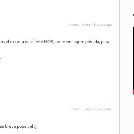
Forum|Forum|6 years ago
óvel e conta de cliente NOS, por mensagem privada, para
.
Forum|Forum|6 years ago
 breve possível :) .