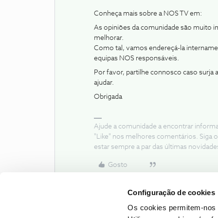
Conheça mais sobre a NOS TV em:
As opiniões da comunidade são muito i
melhorar.
Como tal, vamos endereçá-la internamen
equipas NOS responsáveis.
Por favor, partilhe connosco caso surj
ajudar.
Obrigada
Ajude a comunidade a encontrar inform
"Like" nos melhores comentários. Siga o
estar sempre a par das últimas novidade
Gosto
Configuração de cookies
Os cookies permitem-nos 