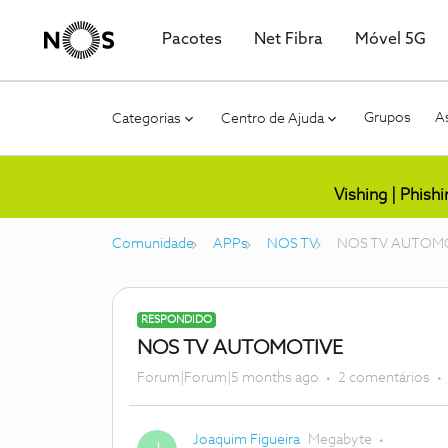
Pacotes
Net Fibra
Móvel 5G
Grupos
As
Categorias
Centro de Ajuda
Vishing | Phish
Comunidade
APPs
NOS TV
NOS TV AUTOM
RESPONDIDO
NOS TV AUTOMOTIVE
Forum|Forum|5 months ago
2 comentários
Joaquim Figueira
Megabyte