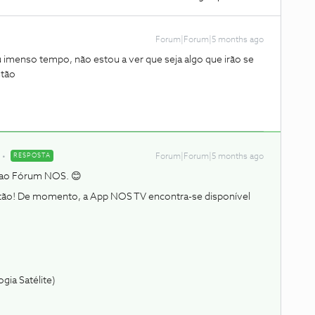
Forum|Forum|5 months ago
 imenso tempo, não estou a ver que seja algo que irão se
stão
RESPOSTA
Forum|Forum|5 months ago
 ao Fórum NOS. 😊
ão! De momento, a App NOS TV encontra-se disponível
gia Satélite)