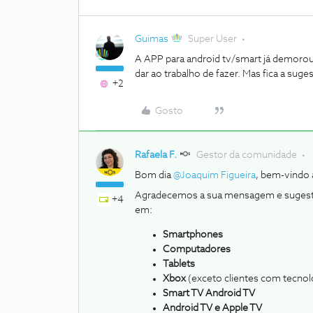
Guimas
Super User
A APP para android tv/smart já demorou
dar ao trabalho de fazer. Mas fica a suge
+2
Gosto
Rafaela F.
Gestor da comunidade
Bom dia ​
@Joaquim Figueira
, bem-vindo
Agradecemos a sua mensagem e sugest
+4
em:
Smartphones
Computadores
Tablets
Xbox
(exceto clientes com tecnolo
Smart TV Android TV
Android TV e Apple TV