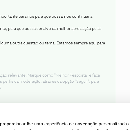
mportante para nós para que possamos continuar a
te, para que possa ser alvo da melhor apreciação pelas
a alguma outra questão ou tema. Estamos sempre aqui para
ação relevante. Marque como "Melhor Resposta" e faça
s perfis da moderação, através da opção "Seguir", para
s.
proporcionar lhe uma experiência de navegação personalizada e