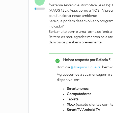
J
"Sistema Android Automotive (AAOS): O
(AAOS 12L). Apps como a NOS TV preci
para funcionar neste ambiente."
Será que podem desenvolver o programa
indicado?
Seria muito bom e uma forma de "entr
Reitero os meu agradecimentos pela ate
dar-vos os parabéns brevemente.
Melhor resposta por
Rafaela F.
Bom dia ​
@Joaquim Figueira
, bem-v
Agradecemos a sua mensagem e s
disponível em:
Smartphones
Computadores
Tablets
Xbox
(exceto clientes com te
Smart TV Android TV