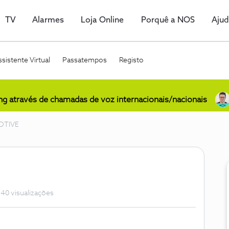
TV
Alarmes
Loja Online
Porquê a NOS
Aju
sistente Virtual
Passatempos
Registo
ing através de chamadas de voz internacionais/nacionais
OTIVE
40 visualizações