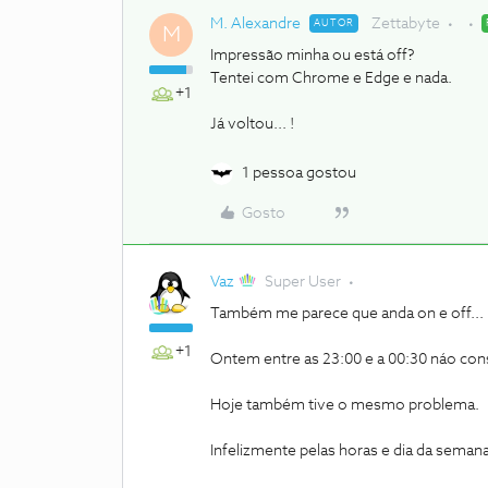
M. Alexandre
Zettabyte
AUTOR
M
Impressão minha ou está off?
Tentei com Chrome e Edge e nada.
+1
Já voltou... !
1 pessoa gostou
Gosto
Vaz
Super User
Também me parece que anda on e off...
+1
Ontem entre as 23:00 e a 00:30 náo cons
Hoje também tive o mesmo problema.
Infelizmente pelas horas e dia da seman