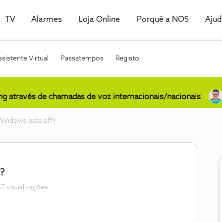
TV
Alarmes
Loja Online
Porquê a NOS
Aju
sistente Virtual
Passatempos
Registo
ing através de chamadas de voz internacionais/nacionais
indows está off?
?
7 visualizações