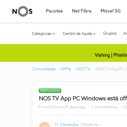
Pacotes
Net Fibra
Móvel 5G
Grupos
As
Categorias
Centro de Ajuda
Vishing | Phish
Comunidade
APPs
NOS TV
NOS TV App PC W
RESPONDIDO
NOS TV App PC Windows está off
Forum|Forum|9 years ago
2 comentários
45
M. Alexandre
Zettabyte