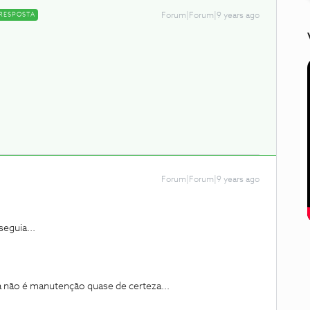
RESPOSTA
Forum|Forum|9 years ago
Forum|Forum|9 years ago
eguia...
a não é manutenção quase de certeza...