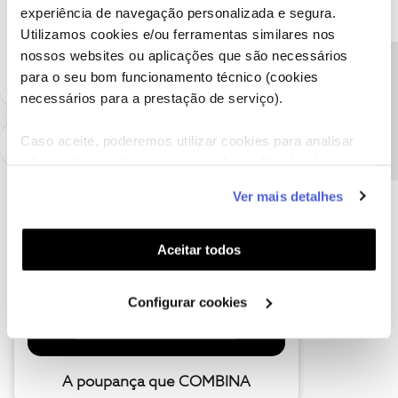
reinstalling did fix the problem
experiência de navegação personalizada e segura.
Utilizamos cookies e/ou ferramentas similares nos
1 pessoa gostou
nossos websites ou aplicações que são necessários
Precisa de ajuda?
para o seu bom funcionamento técnico (cookies
necessários para a prestação de serviço).
Caso aceite, poderemos utilizar cookies para analisar
informação estatística (cookies de analítica), adaptar
este serviço às suas preferências e apresentar-lhe
Ver mais detalhes
funcionalidades (cookies de personalização e
funcionalidade) e adaptar anúncios aos seus interesses
(cookies de publicidade personalizada). Pode gerir a
Aceitar todos
utilização dos cookies clicando em "
Configurar
Cookies
".
Configurar cookies
A poupança que COMBINA