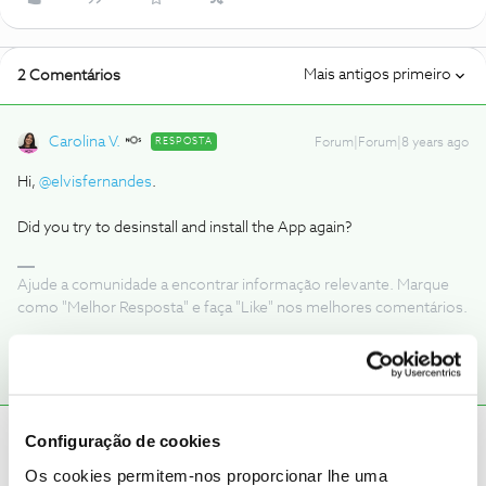
Mais antigos primeiro
2 Comentários
Carolina V.
RESPOSTA
Forum|Forum|8 years ago
Hi,
@elvisfernandes
.
Did you try to desinstall and install the App again?
Ajude a comunidade a encontrar informação relevante. Marque
como "Melhor Resposta" e faça "Like" nos melhores comentários.
elvisfernandes
AUTOR
Forum|Forum|8 years ago
E
Configuração de cookies
Os cookies permitem-nos proporcionar lhe uma
thankyou so much carolina , i guess i had the older version