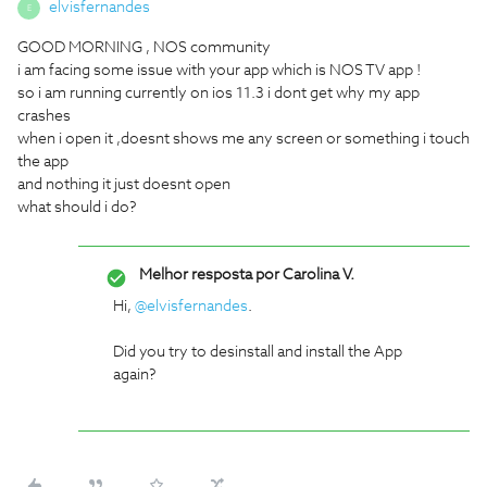
elvisfernandes
E
GOOD MORNING , NOS community
i am facing some issue with your app which is NOS TV app !
so i am running currently on ios 11.3 i dont get why my app
crashes
when i open it ,doesnt shows me any screen or something i touch
the app
and nothing it just doesnt open
what should i do?
Melhor resposta por
Carolina V.
Hi,
@elvisfernandes
.
Did you try to desinstall and install the App
again?