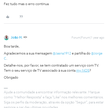
Fez tudo mas o erro continua
João H.
Forum|Forum|1 year ago
Boa tarde,
Agradecemos a sua mensagem ​
@Jasna1912
e partilha do ​
@Jorge
C
.
Detalhe-nos, por favor, se tem contratado um serviço com TV.
Tem o seu serviço de TV associado à sua conta
my NOS
?
Obrigado
Ajude a comunidade a encontrar informação relevante. Marque
como "Melhor Resposta" e faça "Like" nos melhores comentários.
Siga os perfis da moderação, através da opção "Seguir", para estar
sempre a par das ultimas novidades.