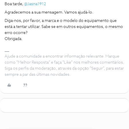
Boa tarde, ​
@Jasna1912
Agradecemos a sua mensagem. Vamos ajudá-lo.
Diga-nos, por favor, a marca e o modelo do equipamento que
está a tentar utilizar. Sabe se em outros equipamentos, o mesmo
erro ocorre?
Obrigada.
Ajude a comunidade a encontrar informação relevante. Marque
como "Melhor Resposta" e faça "Like" nos melhores comentários.
Siga os perfis da moderação, através da opção "Seguir", para estar
sempre a par das últimas novidades.