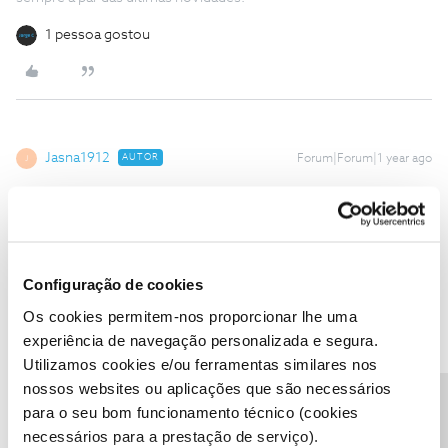
1 pessoa gostou
Jasna1912
AUTOR
Forum|Forum|1 year ago
J
Boa noite…
3 meses atrás tive o mesmo problema:
NOS TV aplicação com erro NTV219 na Android smartphone.
> Delete cache > feito
Configuração de cookies
> Delete data > feito
Os cookies permitem-nos proporcionar lhe uma
experiência de navegação personalizada e segura.
> Force stop > feito
Utilizamos cookies e/ou ferramentas similares nos
>Uninstall NOS TV app > feito
nossos websites ou aplicações que são necessários
> Restart device > feito
para o seu bom funcionamento técnico (cookies
> Install NOS TV app > feito
necessários para a prestação de serviço).