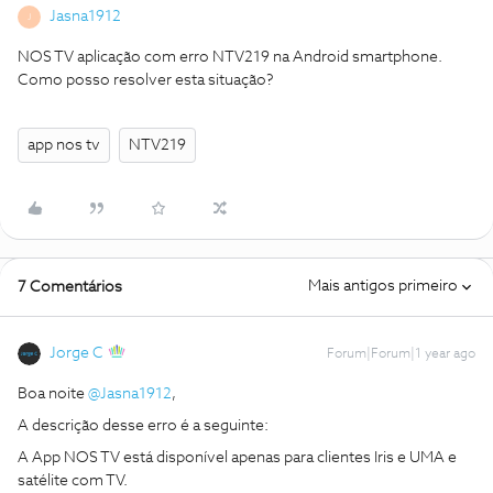
Jasna1912
J
NOS TV aplicação com erro NTV219 na Android smartphone.
Como posso resolver esta situação?
app nos tv
NTV219
Mais antigos primeiro
7 Comentários
Jorge C
Forum|Forum|1 year ago
Boa noite ​
@Jasna1912
,
A descrição desse erro é a seguinte:
A App NOS TV está disponível apenas para clientes Iris e UMA e
satélite com TV.