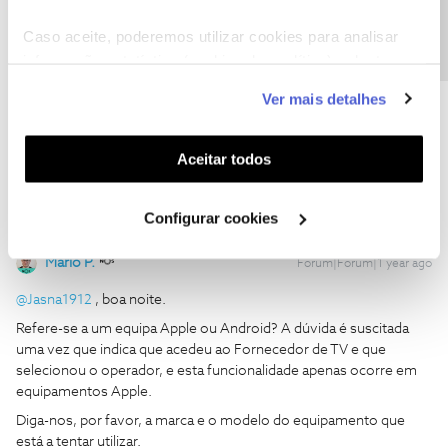
Precisa de ajuda?
> Log in > feito
Caso aceite, poderemos utilizar cookies para analisar
Mas o problema ainda não está resolvido.
informação estatística (cookies de analítica), adaptar
Mesmo ERRO NTV219
este serviço às suas preferências e apresentar-lhe
Ver mais detalhes
funcionalidades (cookies de personalização e
Como posso resolver esta situação?
funcionalidade) e adaptar anúncios aos seus interesses
(cookies de publicidade personalizada). Pode gerir a
Aceitar todos
utilização dos cookies clicando em "
Configurar
Cookies
".
Configurar cookies
Mário P.
Forum|Forum|1 year ago
@Jasna1912
, boa noite.
Refere-se a um equipa Apple ou Android? A dúvida é suscitada
uma vez que indica que acedeu ao Fornecedor de TV e que
selecionou o operador, e esta funcionalidade apenas ocorre em
equipamentos Apple.
Diga-nos, por favor, a marca e o modelo do equipamento que
está a tentar utilizar.