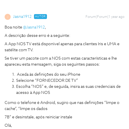
Jasna1912
AUTOR
Forum|Forum|1 year ago
J
Boa noite ​
@Jasna1912
,
A descrição desse erro é a seguinte:
A App NOS TV está disponível apenas para clientes Iris e UMA e
satélite com TV.
Se tiver um pacote com a NOS com estas características e lhe
apareceu esta mensagem, siga os seguintes passos:
Aceda às definições do seu iPhone
Selecione “FORNECEDOR DE TV”
Escolha “NOS” e, de seguida, insira as suas credenciais de
acesso à App NOS
Como o telefone é Android, sugiro que nas definições “limpe o
cache”, “limpe os dados
7B” e desinstale, após reiniciar instale
Olá,