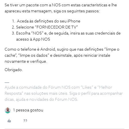
Se tiver um pacote com a NOS com estas características e lhe
apareceu esta mensagem, siga os seguintes passos:
Aceda às definições do seu iPhone
Selecione “FORNECEDOR DE TV”
Escolha “NOS” e, de seguida, insira as suas credenciais de
acesso à App NOS
Como o telefone é Android, sugiro que nas definições “limpe o
cache”, “limpe os dados” e desinstale, após reiniciar instale
novamente e verifique.
Obrigado.
Ajude a comunidade do Fórum NOS com “Likes” e “Melhor
Resposta” nas soluções mais úteis. Siga o perfil para acompanhar
dicas, ajuda e novidades do Fórum NOS.
1 pessoa gostou