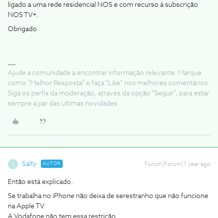
ligado a uma rede residencial NOS e com recurso à subscrição
NOS TV+.
Obrigado
Ajude a comunidade a encontrar informação relevante. Marque
como "Melhor Resposta" e faça "Like" nos melhores comentários.
Siga os perfis da moderação, através da opção "Seguir", para estar
sempre a par das ultimas novidades.
Salty
AUTOR
Forum|Forum|1 year ago
S
Então está explicado.
Se trabalha no iPhone não deixa de serestranho que não funcione
na Apple TV.
A Vodafone não tem essa restrição.