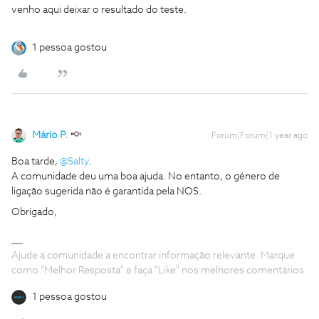
venho aqui deixar o resultado do teste.
1 pessoa gostou
Mário P.
Forum|Forum|1 year ago
Boa tarde, ​
@Salty
.
A comunidade deu uma boa ajuda. No entanto, o género de
ligação sugerida não é garantida pela NOS.
Obrigado,
Ajude a comunidade a encontrar informação relevante. Marque
como "Melhor Resposta" e faça "Like" nos melhores comentários.
1 pessoa gostou