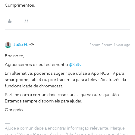
Cumprimentos.
João H.
Forum|Forum|1 year ago
Boa noite,
Agradecemos o seu testemunho ​
@Salty
.
Em alternativa, podemos sugerir que utilize a App NOS TV para
smartphone, tablet ou pc e transmita para a televisão através da
funcionalidade de chromecast.
Partilhe com a comunidade caso surja alguma outra questão.
Estamos sempre disponíveis para ajudar.
Obrigado
Ajude a comunidade a encontrar informação relevante. Marque
como "Melhor Resposta" e faça "Like" nos melhores comentários.