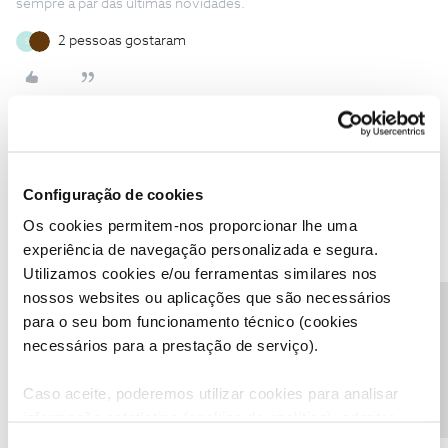
sempre a par das ultimas novidades.
2 pessoas gostaram
S
Salty
AUTOR
Forum|Forum|1 year ago
S
Configuração de cookies
Assim que voltar lá (talvez ainda esta semana) irei fazer esse teste
(com outros dispositivos).
Os cookies permitem-nos proporcionar lhe uma
experiência de navegação personalizada e segura.
Desde já, posso informar que o teste que fiz foi com a Apple TV.
Utilizamos cookies e/ou ferramentas similares nos
Cumprimentos.
nossos websites ou aplicações que são necessários
Precisa de ajuda?
para o seu bom funcionamento técnico (cookies
necessários para a prestação de serviço).
Caso aceite, poderemos utilizar cookies para analisar
informação estatística (cookies de analítica), adaptar
CP001
Forum|Forum|1 year ago
este serviço às suas preferências e apresentar-lhe