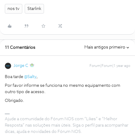
nos tv
Starlink
Mais antigos primeiro
11 Comentários
Jorge C
Forum|Forum|1 year ago
Boa tarde ​
@Salty
,
Por favor informe se funciona no mesmo equipamento com
outro tipo de acesso.
Obrigado.
Ajude a comunidade do Fórum NOS com “Likes” e “Melhor
Resposta” nas soluções mais úteis. Siga o perfil para acompanhar
dicas, ajuda e novidades do Fórum NOS.