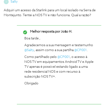
Salty
S
Adquiri um acesso da Starlink para um local isolado na Serra de
Montejunto. Tentei a NOS TV e não funciona. Qual a razão?
Melhor resposta por
João H.
Boa tarde ,
Agradecemos a sua mensagem e testemunho ​
@Salty
, assim como a sua partilha ​
@CP001
.
Como partilhado pelo ​
@CP001
, o acesso à
NOS TV em equipamentos Android TV e Apple
TV apenas é possível estando ligado a uma
rede residencial NOS e com recurso à
subscrição NOS TV+.
Obrigado