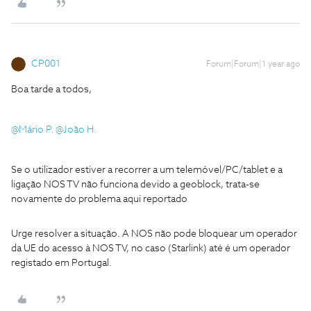
CP001
Forum|Forum|1 year ago
Boa tarde a todos,
@Mário P.
​
@João H.
Se o utilizador estiver a recorrer a um telemóvel/PC/tablet e a
ligação NOS TV não funciona devido a geoblock, trata-se
novamente do problema aqui reportado
Urge resolver a situação. A NOS não pode bloquear um operador
da UE do acesso à NOS TV, no caso (Starlink) até é um operador
registado em Portugal.