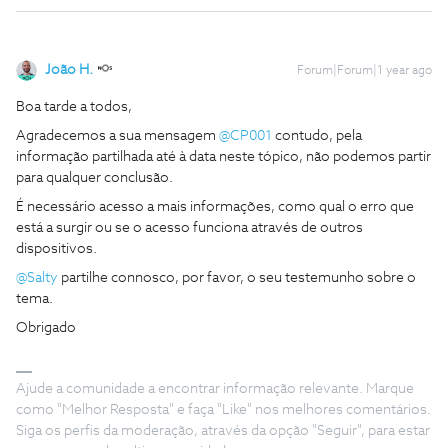
João H.
Forum|Forum|1 year ago
Boa tarde a todos,
Agradecemos a sua mensagem ​
@CP001
contudo, pela
informação partilhada até à data neste tópico, não podemos partir
para qualquer conclusão.
É necessário acesso a mais informações, como qual o erro que
está a surgir ou se o acesso funciona através de outros
dispositivos.
@Salty
partilhe connosco, por favor, o seu testemunho sobre o
tema.
Obrigado
Ajude a comunidade a encontrar informação relevante. Marque
como "Melhor Resposta" e faça "Like" nos melhores comentários.
Siga os perfis da moderação, através da opção "Seguir", para estar