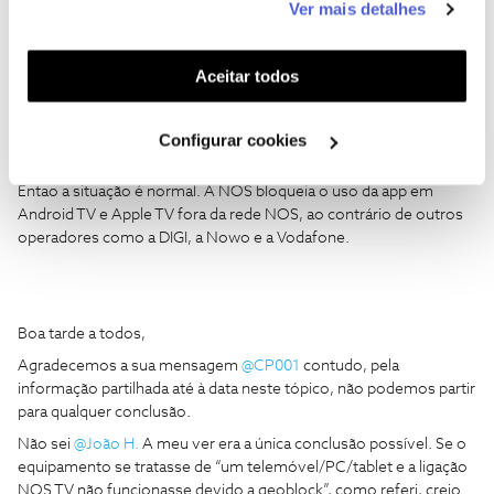
Ver mais detalhes
Assim que voltar lá (talvez ainda esta semana) irei fazer esse teste
funcionalidades (cookies de personalização e
(com outros dispositivos).
funcionalidade) e adaptar anúncios aos seus interesses
Desde já, posso informar que o teste que fiz foi com a Apple TV.
(cookies de publicidade personalizada). Pode gerir a
Aceitar todos
Cumprimentos.
utilização dos cookies clicando em "
Configurar
Cookies
".
Boa tarde,
Configurar cookies
Entao a situação é normal. A NOS bloqueia o uso da app em
Android TV e Apple TV fora da rede NOS, ao contrário de outros
operadores como a DIGI, a Nowo e a Vodafone.
Boa tarde a todos,
Agradecemos a sua mensagem ​
@CP001
contudo, pela
informação partilhada até à data neste tópico, não podemos partir
para qualquer conclusão.
Não sei ​
@João H.
A meu ver era a única conclusão possível. Se o
equipamento se tratasse de “um telemóvel/PC/tablet e a ligação
NOS TV não funcionasse devido a geoblock”, como referi, creio