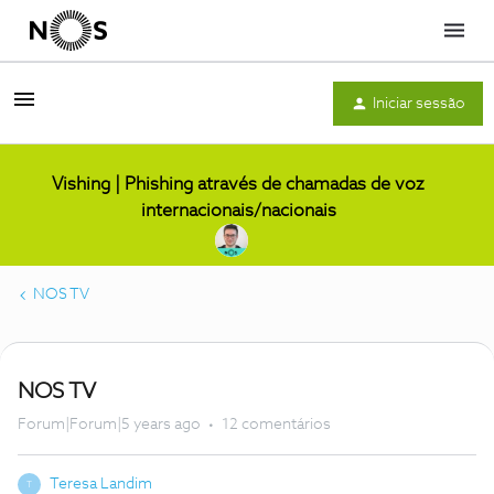
Menu
Iniciar sessão
Vishing | Phishing através de chamadas de voz
internacionais/nacionais
NOS TV
NOS TV
Forum|Forum|5 years ago
12 comentários
Teresa Landim
T