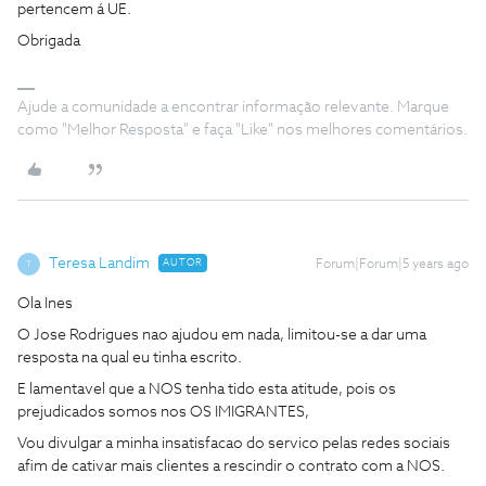
pertencem á UE.
Obrigada
Ajude a comunidade a encontrar informação relevante. Marque
como "Melhor Resposta" e faça "Like" nos melhores comentários.
Teresa Landim
AUTOR
Forum|Forum|5 years ago
T
Ola Ines
O Jose Rodrigues nao ajudou em nada, limitou-se a dar uma
resposta na qual eu tinha escrito.
E lamentavel que a NOS tenha tido esta atitude, pois os
prejudicados somos nos OS IMIGRANTES,
Vou divulgar a minha insatisfacao do servico pelas redes sociais
afim de cativar mais clientes a rescindir o contrato com a NOS.