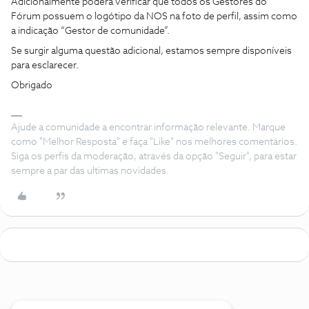
Adicionalmente poderá verificar que todos os Gestores do
Fórum possuem o logótipo da NOS na foto de perfil, assim como
a indicação “Gestor de comunidade”.
Se surgir alguma questão adicional, estamos sempre disponíveis
para esclarecer.
Obrigado
Ajude a comunidade a encontrar informação relevante. Marque
como "Melhor Resposta" e faça "Like" nos melhores comentários.
Siga os perfis da moderação, através da opção "Seguir", para estar
sempre a par das ultimas novidades.