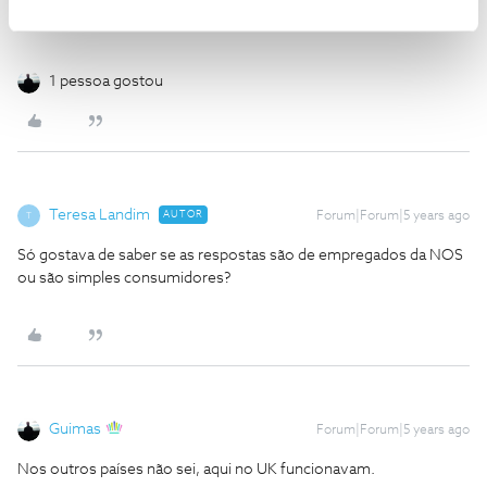
se contratou os serviços cá é cá que tem de usar, mas a NOS
ainda dá um extra.
1 pessoa gostou
Teresa Landim
AUTOR
Forum|Forum|5 years ago
T
Só gostava de saber se as respostas são de empregados da NOS
ou são simples consumidores?
Guimas
Forum|Forum|5 years ago
Nos outros países não sei, aqui no UK funcionavam.