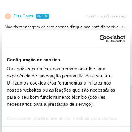
Elisa Costa
AUTOR
Forum|Forum|5 years ago
E
Não da mensagem de erro apenas diz que não está disponível, e
que se eu quiser aceder tenho que ligar ou ir ao site, consigo
aceder a todos os meu canais, incluindo tvcines, no entanto,
sport tv não consigo.
Configuração de cookies
Os cookies permitem-nos proporcionar lhe uma
experiência de navegação personalizada e segura.
Utilizamos cookies e/ou ferramentas similares nos
Ana P.
RESPOSTA
Forum|Forum|5 years ago
nossos websites ou aplicações que são necessários
Precisa de ajuda?
para o seu bom funcionamento técnico (cookies
@Elisa Costa
,
necessários para a prestação de serviço).
Para que nos seja possível verificar a sua situação, pedimos que
nos envie uma mensagem privada com o seu número de cliente
Caso aceite, poderemos utilizar cookies para analisar
NOS para o
@Fórum
, por favor.
informação estatística (cookies de analítica), adaptar
Obrigada