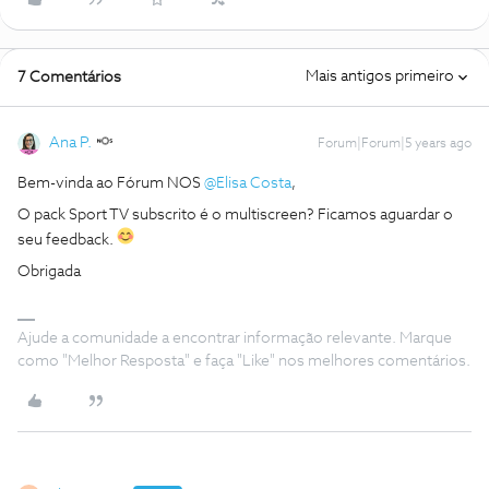
Mais antigos primeiro
7 Comentários
Ana P.
Forum|Forum|5 years ago
Bem-vinda ao Fórum NOS
@Elisa Costa
,
O pack Sport TV subscrito é o multiscreen? Ficamos aguardar o
seu feedback.
Obrigada
Ajude a comunidade a encontrar informação relevante. Marque
como "Melhor Resposta" e faça "Like" nos melhores comentários.