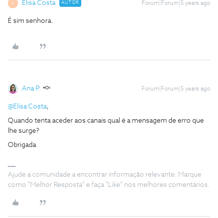
Elisa Costa
AUTOR
Forum|Forum|5 years ago
E
É sim senhora.
Ana P.
Forum|Forum|5 years ago
@Elisa Costa
,
Quando tenta aceder aos canais qual é a mensagem de erro que
lhe surge?
Obrigada
Ajude a comunidade a encontrar informação relevante. Marque
como "Melhor Resposta" e faça "Like" nos melhores comentários.