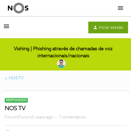
Menu
Iniciar sessão
Vishing | Phishing através de chamadas de voz
internacionais/nacionais
NOS TV
RESPONDIDO
NOS TV
Forum|Forum|5 years ago
7 comentários