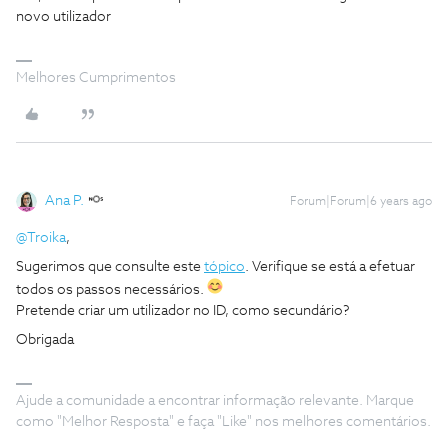
novo utilizador
Melhores Cumprimentos
Ana P.
Forum|Forum|6 years ago
@Troika
,
Sugerimos que consulte este
tópico
. Verifique se está a efetuar
todos os passos necessários.
Pretende criar um utilizador no ID, como secundário?
Obrigada
Ajude a comunidade a encontrar informação relevante. Marque
como "Melhor Resposta" e faça "Like" nos melhores comentários.