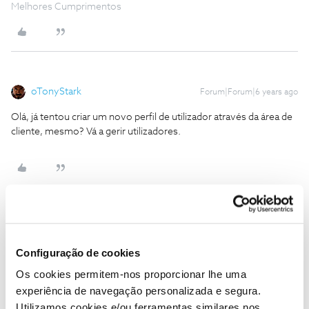
Melhores Cumprimentos
oTonyStark
Forum|Forum|6 years ago
Olá, já tentou criar um novo perfil de utilizador através da área de
cliente, mesmo? Vá a gerir utilizadores.
Troika
AUTOR
Forum|Forum|6 years ago
Configuração de cookies
Na área de clientes serve só para acesso a área de clientes e o que
pretendo é ter mais um perfil para a APP Nos.
Os cookies permitem-nos proporcionar lhe uma
experiência de navegação personalizada e segura.
Utilizamos cookies e/ou ferramentas similares nos
Segundo as FAQs