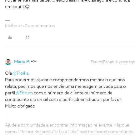
novamente mais tarde.”... estou assim a 4 dias agora e continua
em count 😊
Melhores Cumprimentos
Mário P.
Forum|Forum|6 years ago
Olá
@Troika
,
Para podermos ajudar e compreendermos melhor o que nos
relata, pedimos que nos envie uma mensagem privada para o
perfil
@Fórum
com o número de cliente ou número de
contribuinte e o email com o perfil administrador, por favor.
Muito obrigado
Ajude a comunidade a encontrar informação relevante. Marque
como "Melhor Resposta" e faça "Like" nos melhores comentários.