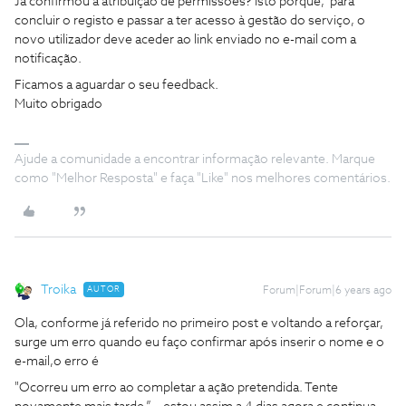
Já confirmou a atribuição de permissões? Isto porque, para
concluir o registo e passar a ter acesso à gestão do serviço, o
novo utilizador deve aceder ao link enviado no e-mail com a
notificação.
Ficamos a aguardar o seu feedback.
Muito obrigado
Ajude a comunidade a encontrar informação relevante. Marque
como "Melhor Resposta" e faça "Like" nos melhores comentários.
Troika
AUTOR
Forum|Forum|6 years ago
Ola, conforme já referido no primeiro post e voltando a reforçar,
surge um erro quando eu faço confirmar após inserir o nome e o
e-mail,o erro é
"Ocorreu um erro ao completar a ação pretendida. Tente