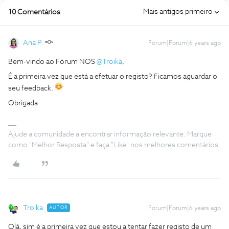
Mais antigos primeiro
10 Comentários
Ana P.
Forum|Forum|6 years ago
Bem-vindo ao Fórum NOS
@Troika
,
É a primeira vez que está a efetuar o registo? Ficamos aguardar o
seu feedback.
Obrigada
Ajude a comunidade a encontrar informação relevante. Marque
como "Melhor Resposta" e faça "Like" nos melhores comentários.
Troika
AUTOR
Forum|Forum|6 years ago
Olá, sim é a primeira vez que estou a tentar fazer registo de um