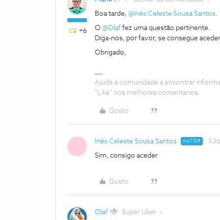
Boa tarde,
@Inês Celeste Sousa Santos
.
O
@Olaf
fez uma questão pertinente.
+6
Diga-nos, por favor, se consegue aced
Obrigado,
Ajude a comunidade a encontrar inform
"Like" nos melhores comentários.
Gosto
Inês Celeste Sousa Santos
Kil
AUTOR
I
Sim, consigo aceder
Gosto
Olaf
Super User