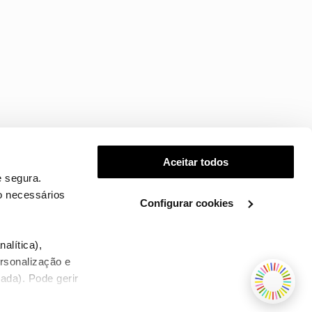
Aceitar todos
 segura.
o necessários
Configurar cookies
.
alítica),
ersonalização e
ada). Pode gerir
TERMOS E CONDIÇÕES
WHOLESALE