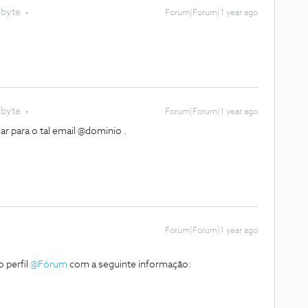
obyte
Forum|Forum|1 year ago
obyte
Forum|Forum|1 year ago
ar para o tal email @dominio .
Forum|Forum|1 year ago
 perfil
@Fórum
com a seguinte informação: