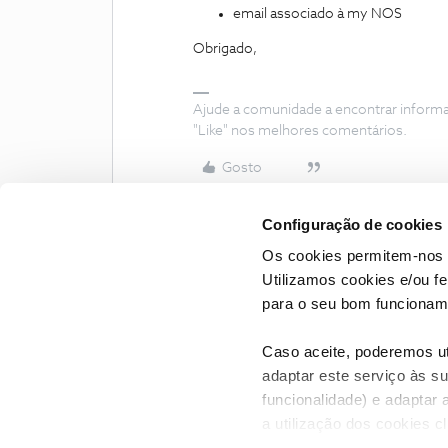
email associado à my NOS
Obrigado,
Ajude a comunidade a encontrar inform
"Like" nos melhores comentários.
Gosto
Configuração de cookies
Os cookies permitem-nos 
Utilizamos cookies e/ou f
para o seu bom funcioname
Caso aceite, poderemos uti
adaptar este serviço às su
funcionalidade) e adaptar 
a utilização dos cookies c
CONTACTOS
POLÍTICA DE P