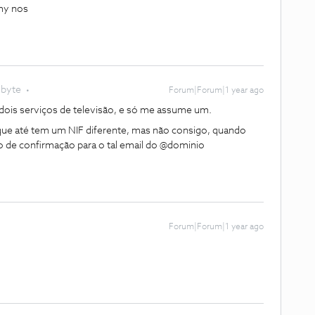
my nos
obyte
Forum|Forum|1 year ago
 dois serviços de televisão, e só me assume um.
 que até tem um NIF diferente, mas não consigo, quando
go de confirmação para o tal email do @dominio
Forum|Forum|1 year ago