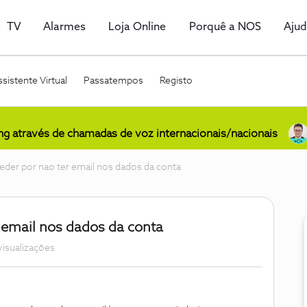
TV
Alarmes
Loja Online
Porquê a NOS
Aju
sistente Virtual
Passatempos
Registo
ing através de chamadas de voz internacionais/nacionais
eder por nao ter email nos dados da conta
 email nos dados da conta
visualizações