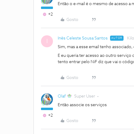
Então o e-mail é o mesmo de acesso a 
+2
Gosto
Inês Celeste Sousa Santos
Kil
AUTOR
I
Sim, mas a esse email tenho associado,
E eu queria ter acesso ao outro serviço
tento entrar pelo NiF diz que vai o códi
Gosto
Olaf
Super User
Então associe os serviços
+2
Gosto