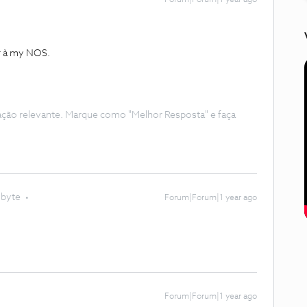
Forum|Forum|1 year ago
er à my NOS.
ação relevante. Marque como "Melhor Resposta" e faça
obyte
Forum|Forum|1 year ago
Forum|Forum|1 year ago