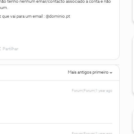
 não tenho nenhum email/contacto associado à conta e não
hum.
 que vai para um email : @dominio.pt
Partilhar
Mais antigos primeiro
Forum|Forum|1 year ago