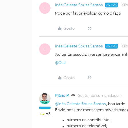
Inês Celeste Sousa Santos
Kil
AUTOR
I
Pode por favor explicar como o faço
Gosto
Inês Celeste Sousa Santos
Kil
AUTOR
I
Ao tentar associar, vai sempre encaminh
@Olaf
Gosto
Mário P.
Gestor da comunidade
@Inês Celeste Sousa Santos
, boa tarde.
Envie-nos uma mensagem privada para o
+6
número de contribuinte;
número de telemóvel;