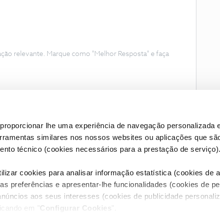
ação relevante. Marque como "Melhor Resposta" e faça
proporcionar lhe uma experiência de navegação personalizada e
erramentas similares nos nossos websites ou aplicações que sã
nto técnico (cookies necessários para a prestação de serviço)
lizar cookies para analisar informação estatística (cookies de an
as preferências e apresentar-lhe funcionalidades (cookies de p
Condições do Fórum NOS
Accessibility statement
anúncios aos seus interesses (cookies de publicidade personaliz
licando em "
Configurar Cookies
".
RIVACIDADE
CONFIGURAR COOKIES
QUALIDADE DE SERVIÇO