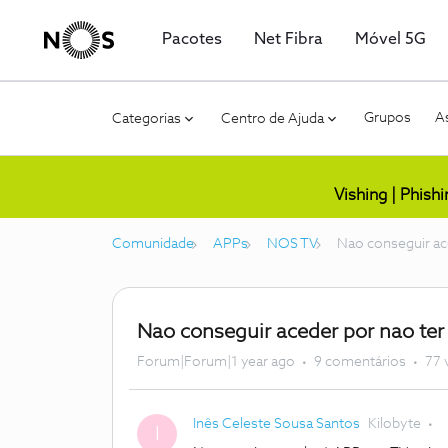
Pacotes
Net Fibra
Móvel 5G
Grupos
As
Categorias
Centro de Ajuda
Vishing | Phish
Comunidade
APPs
NOS TV
Nao conseguir ac
Nao conseguir aceder por nao ter
Forum|Forum|1 year ago
9 comentários
77 
Inês Celeste Sousa Santos
Kilobyte
I