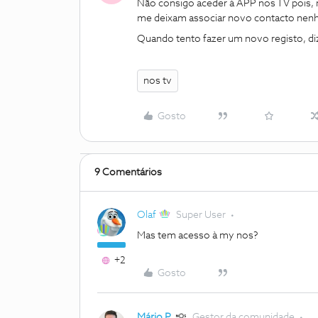
Não consigo aceder à APP nos TV pois,
me deixam associar novo contacto nen
Quando tento fazer um novo registo, diz
nos tv
Gosto
9 Comentários
Olaf
Super User
Mas tem acesso à my nos?
+2
Gosto
Mário P.
Gestor da comunidade