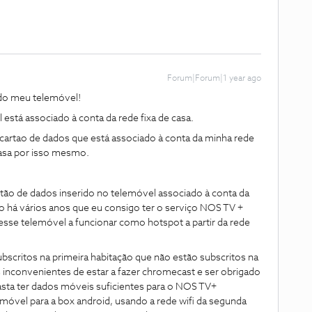
Forum|Forum|1 year ago
 do meu telemóvel!
stá associado à conta da rede fixa de casa.
artao de dados que está associado à conta da minha rede
casa por isso mesmo.
ão de dados inserido no telemóvel associado à conta da
o há vários anos que eu consigo ter o serviço NOS TV +
esse telemóvel a funcionar como hotspot a partir da rede
ubscritos na primeira habitação que não estão subscritos na
 inconvenientes de estar a fazer chromecast e ser obrigado
 Basta ter dados móveis suficientes para o NOS TV+
móvel para a box android, usando a rede wifi da segunda