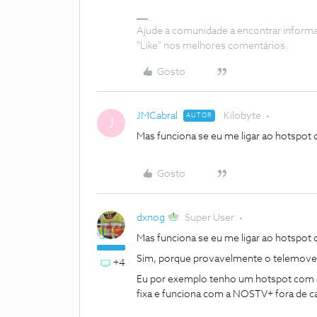
Ajude a comunidade a encontrar inform
"Like" nos melhores comentários.
Gosto
JMCabral
Kilobyte
AUTOR
J
Mas funciona se eu me ligar ao hotspot
Gosto
dxnog
Super User
Mas funciona se eu me ligar ao hotspot
Sim, porque provavelmente o telemovel e
+4
Eu por exemplo tenho um hotspot com c
fixa e funciona com a NOSTV+ fora de 