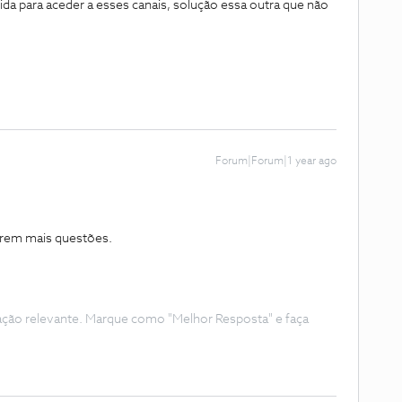
da para aceder a esses canais, solução essa outra que não
Forum|Forum|1 year ago
girem mais questões.
ação relevante. Marque como "Melhor Resposta" e faça