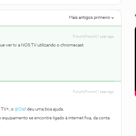
Mais antigos primeiro
Forum|Forum|1 year ago
gue ver tv a NOS TV utilizando o chromecast
Forum|Forum|1 year ago
TV+, o ​
@Olaf
deu uma boa ajuda.
equipamento se encontre ligado à internet fixa, da conta