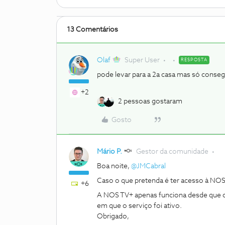
13 Comentários
Olaf
Super User
RESPOSTA
pode levar para a 2a casa mas só conse
+2
2 pessoas gostaram
Gosto
Mário P.
Gestor da comunidade
Boa noite, ​
@JMCabral
Caso o que pretenda é ter acesso à NOS 
+6
A NOS TV+ apenas funciona desde que o 
em que o serviço foi ativo.
Obrigado,