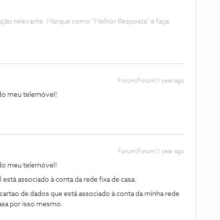
ação relevante. Marque como "Melhor Resposta" e faça
Forum|Forum|1 year ago
 do meu telemóvel!
Forum|Forum|1 year ago
 do meu telemóvel!
stá associado à conta da rede fixa de casa.
artao de dados que está associado à conta da minha rede
casa por isso mesmo.