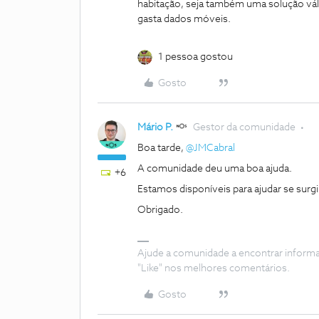
habitação, seja também uma solução váli
gasta dados móveis.
1 pessoa gostou
Gosto
Mário P.
Gestor da comunidade
Boa tarde, ​
@JMCabral
A comunidade deu uma boa ajuda.
+6
Estamos disponíveis para ajudar se sur
Obrigado.
Ajude a comunidade a encontrar inform
"Like" nos melhores comentários.
Gosto