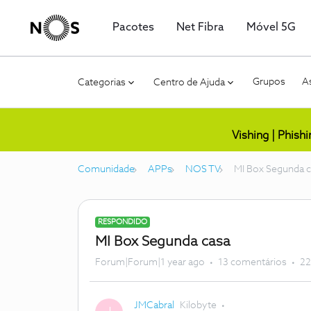
Pacotes
Net Fibra
Móvel 5G
Grupos
As
Categorias
Centro de Ajuda
Vishing | Phish
Comunidade
APPs
NOS TV
MI Box Segunda 
RESPONDIDO
MI Box Segunda casa
Forum|Forum|1 year ago
13 comentários
22
JMCabral
Kilobyte