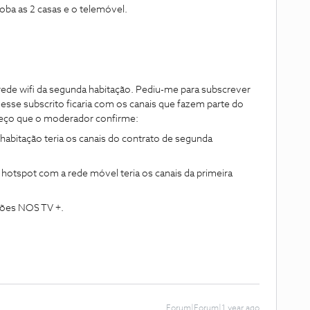
ba as 2 casas e o telemóvel.
rede wifi da segunda habitação. Pediu-me para subscrever
ivesse subscrito ficaria com os canais que fazem parte do
peço que o moderador confirme:
habitação teria os canais do contrato de segunda
hotspot com a rede móvel teria os canais da primeira
ções NOS TV +.
Forum|Forum|1 year ago