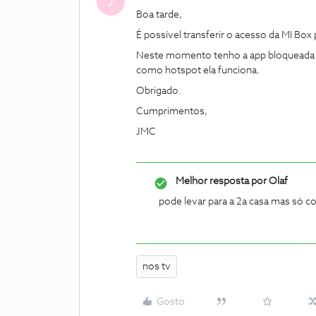
J
Boa tarde,
É possível transferir o acesso da MI Box
Neste momento tenho a app bloqueada 
como hotspot ela funciona.
Obrigado.
Cumprimentos,
JMC
Melhor resposta por
Olaf
pode levar para a 2a casa mas só c
nos tv
Gosto