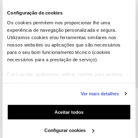
Numero NOS -> Gratuita a chamada.
Configuração de cookies
Cumprimentos
Cristiano Mendes
Os cookies permitem-nos proporcionar lhe uma
experiência de navegação personalizada e segura.
Utilizamos cookies e/ou ferramentas similares nos
nossos websites ou aplicações que são necessários
Precisa de ajuda?
para o seu bom funcionamento técnico (cookies
samuel
AUTOR
Forum|Forum|9 years ago
necessários para a prestação de serviço).
S
Boa tarde
Caso aceite, poderemos utilizar cookies para analisar
informação estatística (cookies de analítica), adaptar
Contacta a linha de apoio tecnica televisão.
este serviço às suas preferências e apresentar-lhe
Ver mais detalhes
16990 -> tecla 3 -> tecla 1
funcionalidades (cookies de personalização e
funcionalidade) e adaptar anúncios aos seus interesses
Numero NOS -> Gratuita a chamada.
(cookies de publicidade personalizada). Pode gerir a
Aceitar todos
utilização dos cookies clicando em "
Configurar
Cumprimentos
Cookies
".
Cristiano Mendes
Configurar cookies