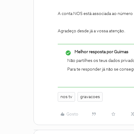
A conta NOS está associada ao número d
Agradeço desde já a vossa atenção.
Melhor resposta por
Guimas
Não partilhes os teus dados priva
Para te responder já não se conse
nos tv
gravacoes
Gosto