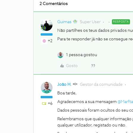
2 Comentários
Guimas
Super User
RESPOSTA
Não partilhes os teus dados privados 
Para te responder já não se consegue r
+2
1 pessoa gostou
Gosto
João H.
Gestor da comunidade
Boa tarde,
Agradecemos a sua mensagem ​
@Marfta
+6
Dados pessoais foram ocultos do seu c
Relembramos que qualquer informação pa
qualquer utilizador, registado ou não.