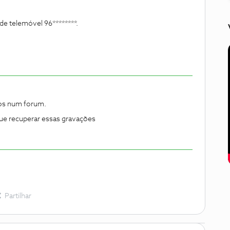
e telemóvel 96********.
dos num forum.
gue recuperar essas gravações
Partilhar