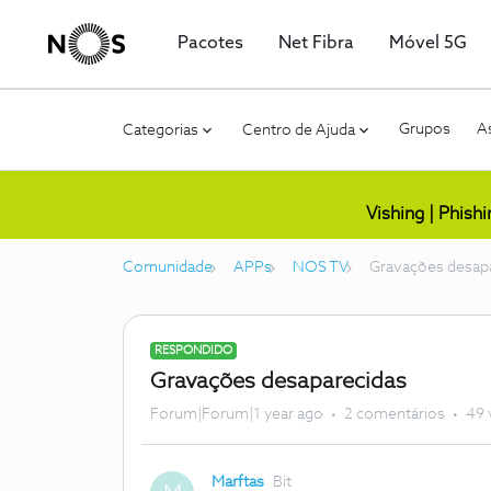
Pacotes
Net Fibra
Móvel 5G
Grupos
As
Categorias
Centro de Ajuda
Vishing | Phish
Comunidade
APPs
NOS TV
Gravações desap
RESPONDIDO
Gravações desaparecidas
Forum|Forum|1 year ago
2 comentários
49 
Marftas
Bit