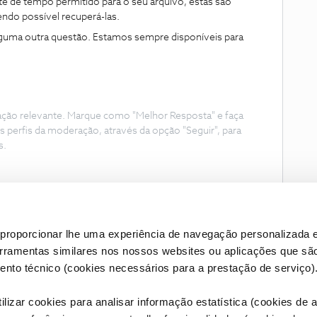
e de tempo permitido para o seu arquivo, estas são
ndo possível recuperá-las.
lguma outra questão. Estamos sempre disponíveis para
ação relevante. Marque como "Melhor Resposta" e faça
s perfis da moderação, através da opção "Seguir", para
s.
proporcionar lhe uma experiência de navegação personalizada e
erramentas similares nos nossos websites ou aplicações que sã
nto técnico (cookies necessários para a prestação de serviço)
lizar cookies para analisar informação estatística (cookies de an