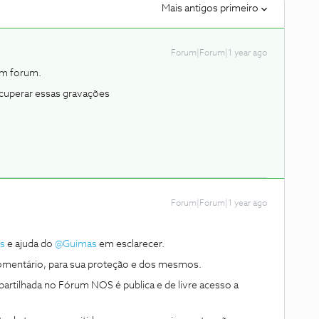
Mais antigos primeiro
Forum|Forum|1 year ago
num forum.
ecuperar essas gravações
Forum|Forum|1 year ago
s
e ajuda do ​
@Guimas
em esclarecer.
omentário, para sua proteção e dos mesmos.
rtilhada no Fórum NOS é publica e de livre acesso a