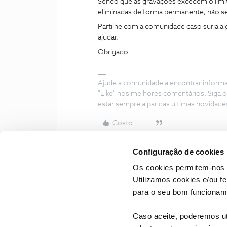
Sendo que as gravações excedem o limit
eliminadas de forma permanente, não se
Partilhe com a comunidade caso surja a
ajudar.
Obrigado
Ajude a comunidade a encontrar inform
"Like" nos melhores comentários. Siga o
estar sempre a par das ultimas novidade
Gosto
Configuração de cookies
Os cookies permitem-nos 
Utilizamos cookies e/ou f
para o seu bom funcioname
Caso aceite, poderemos uti