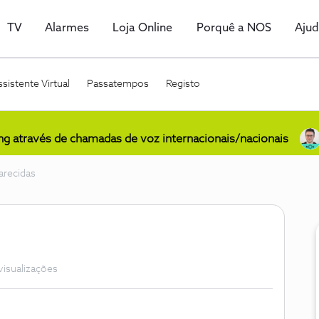
TV
Alarmes
Loja Online
Porquê a NOS
Aju
sistente Virtual
Passatempos
Registo
ing através de chamadas de voz internacionais/nacionais
arecidas
visualizações