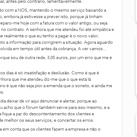
iar, antes pelo contrário, lamentavelmente.
ato com a NOS, mantendo o mesmo serviço baixando a
, embora já estivesse a prever isto, porque já tinham
 deparo-me hoje com a fatura com o valor antigo, ou seja
i no contrato. A senhora que me atendeu foi até simpática e
ue realmente o que eu tenho a pagar é o novo valor,
o a informação para corrigirem a situação. Agora aguardo
solvida em tempo útil antes da cobrança. A ver vamos…
rque sou de outra rede, 3,05 euros, por um erro que me é
 dias é só insatisfação e desilusão. Como é que é
enhora que me atendeu diz-me que o que está lá
ero é que não seja pior a emenda que o soneto, e ainda me
ês.
a deixar de vir aqui denunciar e alertar, porque ao
 eu acho que o fórum também serve para isso mesmo, e a
a fique a par do descontentamento dos clientes e
e melhor os seus serviços, e concertar os erros.
ha em conta que os clientes fazem a empresa e não o