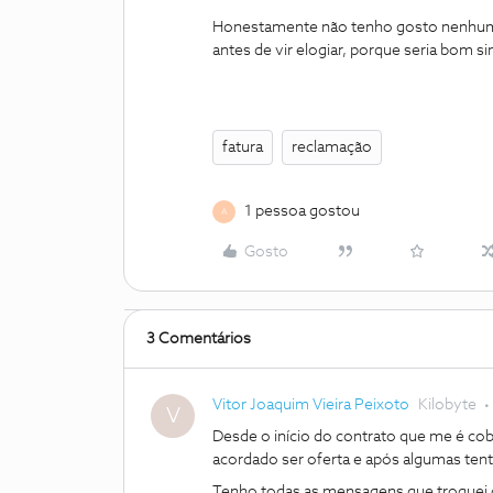
Honestamente não tenho gosto nenhum em
antes de vir elogiar, porque seria bom s
fatura
reclamação
1 pessoa gostou
A
Gosto
3 Comentários
Vitor Joaquim Vieira Peixoto
Kilobyte
V
Desde o início do contrato que me é co
acordado ser oferta e após algumas tent
Tenho todas as mensagens que troquei