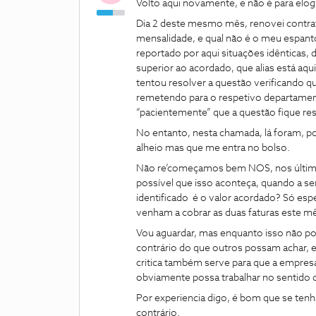
Volto aqui novamente, e não é para elog
Dia 2 deste mesmo mês, renovei contr
mensalidade, e qual não é o meu espanto
reportado por aqui situações idênticas,
superior ao acordado, que alias está aqu
tentou resolver a questão verificando q
remetendo para o respetivo departament
“pacientemente” que a questão fique re
No entanto, nesta chamada, lá foram, po
alheio mas que me entra no bolso.
Não re’começamos bem NOS, nos últimos
possível que isso aconteça, quando a s
identificado é o valor acordado? Só esp
venham a cobrar as duas faturas este m
Vou aguardar, mas enquanto isso não podi
contrário do que outros possam achar,
critica também serve para que a empres
obviamente possa trabalhar no sentido d
Por experiencia digo, é bom que se ten
contrário.