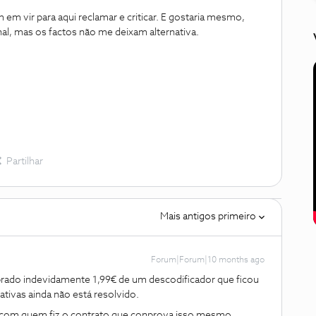
 vir para aqui reclamar e criticar. E gostaria mesmo,
inal, mas os factos não me deixam alternativa.
Partilhar
Mais antigos primeiro
Forum|Forum|10 months ago
brado indevidamente 1,99€ de um descodificador que ficou
ativas ainda não está resolvido.
 com quem fiz o contrato que conprova isso mesmo.