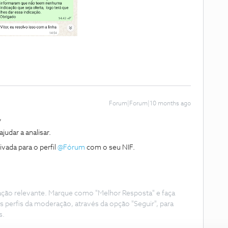
Forum|Forum|10 months ago
,
dar a analisar.
da para o perfil ​
@Fórum
com o seu NIF.
ação relevante. Marque como "Melhor Resposta" e faça
s perfis da moderação, através da opção "Seguir", para
s.