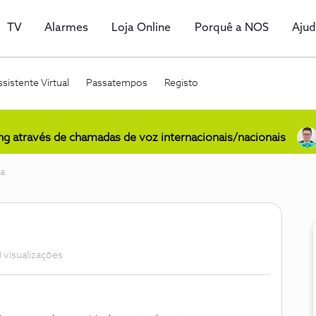
TV
Alarmes
Loja Online
Porquê a NOS
Aju
sistente Virtual
Passatempos
Registo
ing através de chamadas de voz internacionais/nacionais
da
 visualizações