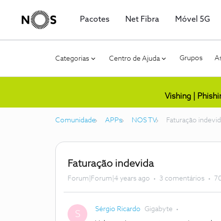
Pacotes
Net Fibra
Móvel 5G
Grupos
As
Categorias
Centro de Ajuda
Vishing | Phish
Comunidade
APPs
NOS TV
Faturação indevi
Faturação indevida
Forum|Forum|4 years ago
3 comentários
70
Sérgio Ricardo
Gigabyte
S