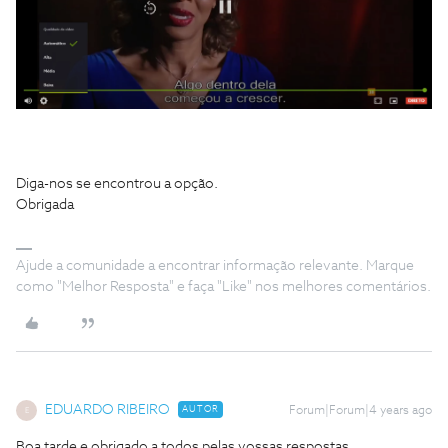
Diga-nos se encontrou a opção.
Obrigada
Ajude a comunidade a encontrar informação relevante. Marque
como "Melhor Resposta" e faça "Like" nos melhores comentários.
EDUARDO RIBEIRO
AUTOR
Forum|Forum|4 years ago
E
Boa tarde e obrigado a todos pelas vossas respostas.