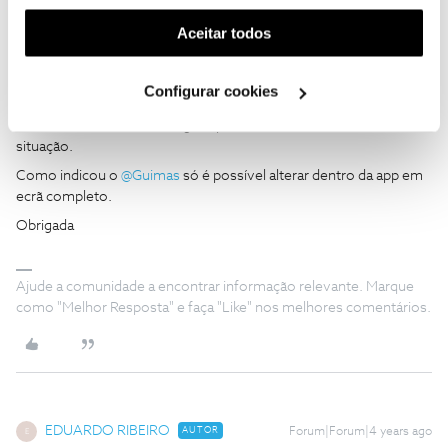
funcionalidade) e adaptar anúncios aos seus interesses
(cookies de publicidade personalizada). Pode gerir a
Aceitar todos
utilização dos cookies clicando em "
Configurar
Cookies
".
Inês B.
Configurar cookies
Forum|Forum|4 years ago
@EDUARDO RIBEIRO
, obrigada por nos dar mais detalhes da
situação.
Como indicou o
@Guimas
só é possível alterar dentro da app em
ecrã completo.
Obrigada
Ajude a comunidade a encontrar informação relevante. Marque
como "Melhor Resposta" e faça "Like" nos melhores comentários.
EDUARDO RIBEIRO
AUTOR
Forum|Forum|4 years ago
E