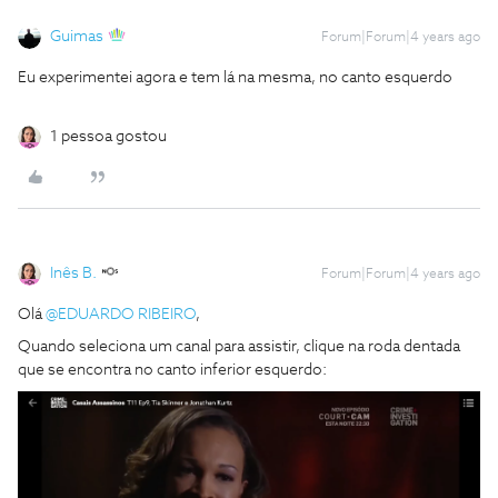
Guimas
Forum|Forum|4 years ago
Eu experimentei agora e tem lá na mesma, no canto esquerdo
1 pessoa gostou
Inês B.
Forum|Forum|4 years ago
Olá
@EDUARDO RIBEIRO
,
Quando seleciona um canal para assistir, clique na roda dentada
que se encontra no canto inferior esquerdo: