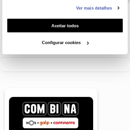
este serviço às suas preferências e apresentar-lhe
Ver mais detalhes
funcionalidades (cookies de personalização e
Ajude a comunidade a encontrar informação relevante. Marque
funcionalidade) e adaptar anúncios aos seus interesses
como "Melhor Resposta" e faça "Like" nos melhores comentários.
(cookies de publicidade personalizada). Pode gerir a
Aceitar todos
Siga os perfis da moderação, através da opção "Seguir", para estar
utilização dos cookies clicando em "
Configurar
sempre a par das ultimas novidades.
Cookies
".
Configurar cookies