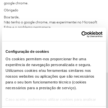
google chrome.
Obrigado
Boa tarde,
Não tenho o google chrome, mas experimentei no Microsoft
Edge e o problema permanece.
Obrigado.
Configuração de cookies
Os cookies permitem-nos proporcionar lhe uma
João H.
experiência de navegação personalizada e segura.
Forum|Forum|3 years ago
Utilizamos cookies e/ou ferramentas similares nos
Agradecemos seu testemunho
@joaopcvieira
.
nossos websites ou aplicações que são necessários
O erro surge no momento de login ou ao selecionar algum
Precisa de ajuda?
para o seu bom funcionamento técnico (cookies
conteúdo?
necessários para a prestação de serviço).
Tem algum outro equipamentos onde possa testar o acesso?
Caso aceite, poderemos utilizar cookies para analisar
Obrigado
informação estatística (cookies de analítica), adaptar