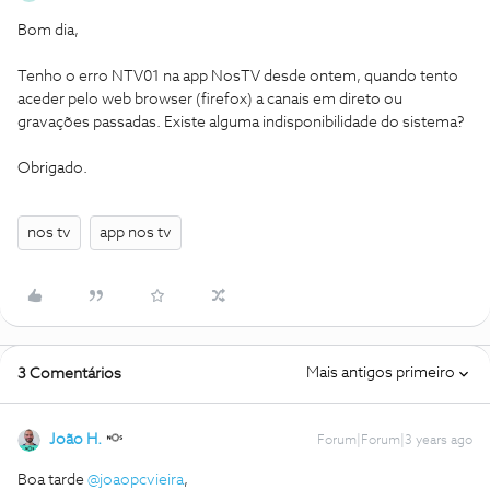
Bom dia,
Tenho o erro NTV01 na app NosTV desde ontem, quando tento
aceder pelo web browser (firefox) a canais em direto ou
gravações passadas. Existe alguma indisponibilidade do sistema?
Obrigado.
nos tv
app nos tv
Mais antigos primeiro
3 Comentários
João H.
Forum|Forum|3 years ago
Boa tarde
@joaopcvieira
,