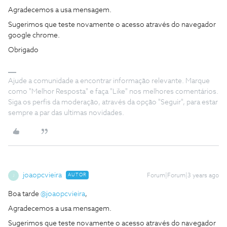
Agradecemos a usa mensagem.
Sugerimos que teste novamente o acesso através do navegador
google chrome.
Obrigado
Ajude a comunidade a encontrar informação relevante. Marque
como "Melhor Resposta" e faça "Like" nos melhores comentários.
Siga os perfis da moderação, através da opção "Seguir", para estar
sempre a par das ultimas novidades.
joaopcvieira
AUTOR
Forum|Forum|3 years ago
J
Boa tarde
@joaopcvieira
,
Agradecemos a usa mensagem.
Sugerimos que teste novamente o acesso através do navegador