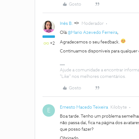
Gosto
Inês B.
Moderador
Olá
@Mario Azevedo Ferreira
,
Agradecemos o seu feedback.
+2
Continuamos disponíveis para qualquer
Ajude a comunidade a encontrar inform
"Like" nos melhores comentários.
Gosto
Ernesto Macedo Teixeira
Kilobyte
E
Boa tarde. Tenho um problema semelhant
não passa daí, fica na página dos avata
que posso fazer?
Obrigado