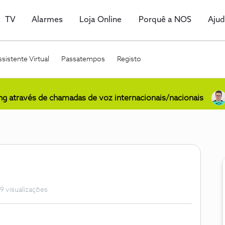
TV
Alarmes
Loja Online
Porquê a NOS
Aju
sistente Virtual
Passatempos
Registo
ing através de chamadas de voz internacionais/nacionais
9 visualizações