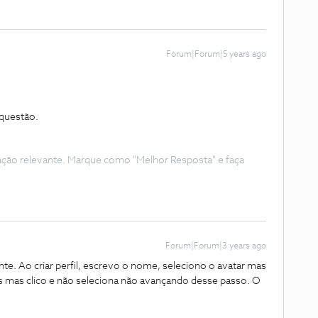
Forum|Forum|5 years ago
 questão.
ação relevante. Marque como "Melhor Resposta" e faça
Forum|Forum|3 years ago
e. Ao criar perfil, escrevo o nome, seleciono o avatar mas
res mas clico e não seleciona não avançando desse passo. O