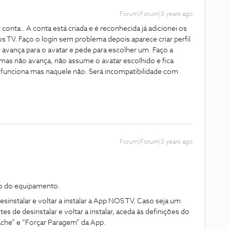
Forum|Forum|3 years ago
conta.. A conta está criada e é reconhecida já adicionei os
s TV. Faço o login sem problema depois aparece criar perfil
vança para o avatar e pede para escolher um. Faço a
 mas não avança, não assume o avatar escolhido e fica
e funciona mas naquele não. Será incompatibilidade com
Forum|Forum|3 years ago
lo do equipamento.
instalar e voltar a instalar a App NOS TV. Caso seja um
 de desinstalar e voltar a instalar, aceda às definições do
ache” e “Forçar Paragem” da App.