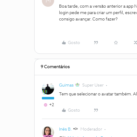
M
Boa tarde, com a versão anterior a app
login pede me para criar um perfil, escr
consigo avançar. Como fazer?
Gosto
9 Comentários
Guimas
Super User
Tem que selecionar o avatar também. Alg
+2
Gosto
Inês B.
Moderador