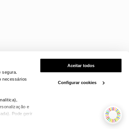
Aceitar todos
 segura.
o necessários
Configurar cookies
.
alítica),
ersonalização e
ada). Pode gerir
TERMOS E CONDIÇÕES
WHOLESALE