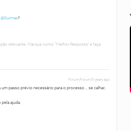
o
@Guimas
?
ação relevante. Marque como "Melhor Resposta" e faça
Forum|Forum|5 years ago
a um passo prévio necessário para o processo… se calhar,
 pela ajuda.