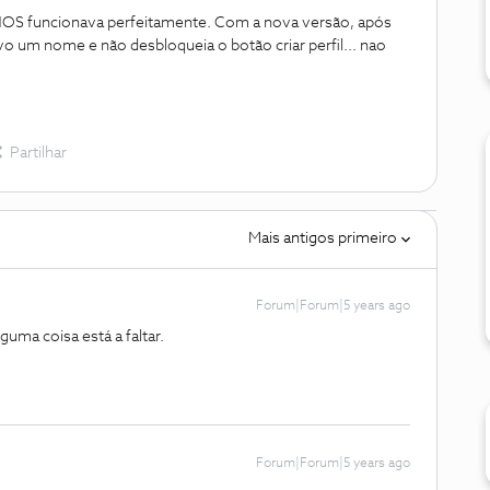
 NOS funcionava perfeitamente. Com a nova versão, após
evo um nome e não desbloqueia o botão criar perfil... nao
Partilhar
Mais antigos primeiro
Forum|Forum|5 years ago
uma coisa está a faltar.
Forum|Forum|5 years ago