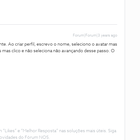
Forum|Forum|3 years ago
e. Ao criar perfil, escrevo o nome, seleciono o avatar mas
res mas clico e não seleciona não avançando desse passo. O
Likes” e “Melhor Resposta” nas soluções mais úteis. Siga
e novidades do Fórum NOS.