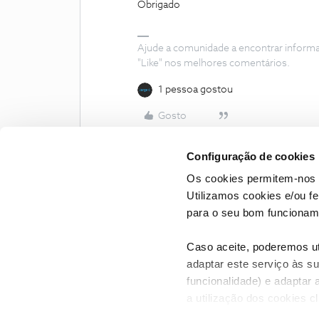
Obrigado
Ajude a comunidade a encontrar inform
"Like" nos melhores comentários.
1 pessoa gostou
Gosto
Configuração de cookies
Os cookies permitem-nos 
Utilizamos cookies e/ou f
para o seu bom funcioname
Caso aceite, poderemos uti
adaptar este serviço às su
funcionalidade) e adaptar 
a utilização dos cookies c
CONTACTOS
POLÍTICA DE P