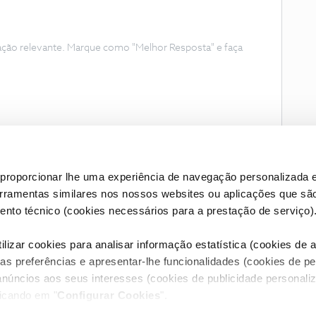
ação relevante. Marque como "Melhor Resposta" e faça
proporcionar lhe uma experiência de navegação personalizada e
erramentas similares nos nossos websites ou aplicações que sã
nto técnico (cookies necessários para a prestação de serviço)
lizar cookies para analisar informação estatística (cookies de an
as preferências e apresentar-lhe funcionalidades (cookies de p
Condições do Fórum NOS
Accessibility statement
anúncios aos seus interesses (cookies de publicidade personaliz
licando em "
Configurar Cookies
".
RIVACIDADE
CONFIGURAR COOKIES
QUALIDADE DE SERVIÇO