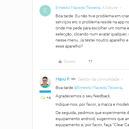
Ernesto Macedo Teixeira
Kilobyte
E
Boa tarde. Eu não tive problema em criar 
serviços etc o problema reside na app no
onde me pede para escolher um nome e a
selecção, clicando num avatar qualquer,
nesse menu. Já testei noutro aparelho 
esse aparelho?
Gosto
Mário P.
Gestor da comunidade
Boa tarde
@Ernesto Macedo Teixeira
,
Agradecemos o seu feedback.
+6
Indique-nos, por favor, a marca e mode
De seguida, pedimos que experimente des
equipamento android, sugerimos que antes
equipamento e, por favor, faça “Clear C