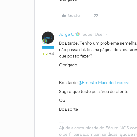
Gosto
Jorge C
Super User
Boa tarde. Tenho um problema semelhant
não passa daí, fica na página dos avata
+4
que posso fazer?
Obrigado
Boa tarde
@Ernesto Macedo Teixeira
,
Sugiro que teste pela área de cliente.
Ou
Boa sorte
Ajude a comunidade do Fórum NOS com “
o perfil para acompanhar dicas, ajuda 