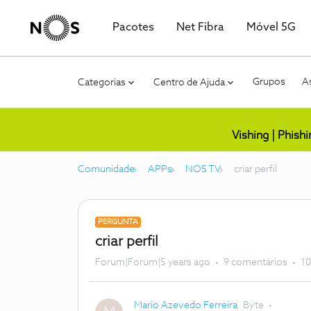
Pacotes
Net Fibra
Móvel 5G
Grupos
As
Categorias
Centro de Ajuda
Vishing | Phish
Comunidade
APPs
NOS TV
criar perfil
PERGUNTA
criar perfil
Forum|Forum|5 years ago
9 comentários
10
Mario Azevedo Ferreira
Byte