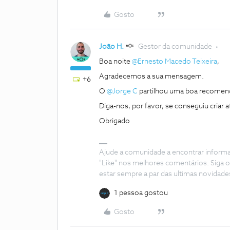
Gosto
João H.
Gestor da comunidade
Boa noite
@Ernesto Macedo Teixeira
,
Agradecemos a sua mensagem.
+6
O
@Jorge C
partilhou uma boa recomen
Diga-nos, por favor, se conseguiu criar 
Obrigado
Ajude a comunidade a encontrar inform
"Like" nos melhores comentários. Siga o
estar sempre a par das ultimas novidade
1 pessoa gostou
Gosto