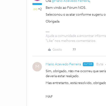
Olá
@Mario Azevedo Ferreira
,
Bem vindo ao Fórum NOS.
+2
Selecionou o avatar conforme sugeriu 
Obrigada
Ajude a comunidade a encontrar inform
"Like" nos melhores comentários.
Gosto
Mario Azevedo Ferreira
Byte
AUTOR
M
Sim, obrigado, não me ocorreu que seri
deveria estar realçado.
Mas entretanto, está resolvido, obrigado
MAF