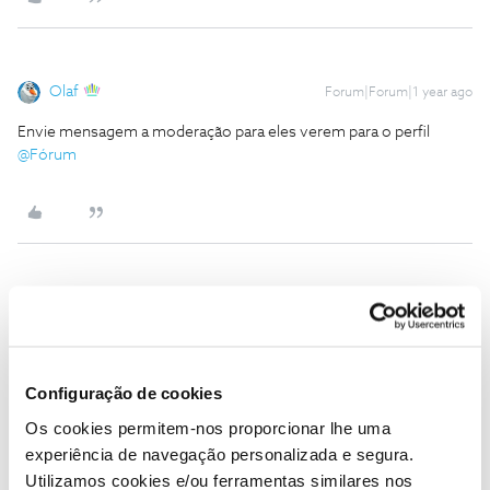
Olaf
Forum|Forum|1 year ago
Envie mensagem a moderação para eles verem para o perfil ​
@Fórum
SERAFIM RODRIGUES ABREU
AUTOR
S
Forum|Forum|1 year ago
como envio essa mensagem?
Configuração de cookies
E ao fim de semana não há serviço de apoio ao cliente?
Os cookies permitem-nos proporcionar lhe uma
experiência de navegação personalizada e segura.
Utilizamos cookies e/ou ferramentas similares nos