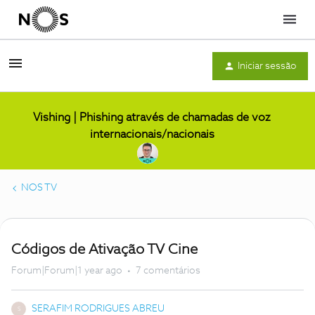
Menu
Iniciar sessão
Vishing | Phishing através de chamadas de voz
internacionais/nacionais
NOS TV
Códigos de Ativação TV Cine
Forum|Forum|1 year ago
7 comentários
SERAFIM RODRIGUES ABREU
S