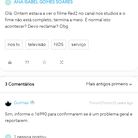
ANA ISABEL GOMES SOARES
A
Olá. Ontem estava a ver o filme Red2 no canal nos studios e o
fime não está completo, termina a meio. É normal isto
acontecer? Devo reclamar? Obg.
nos tv
televisão
NOS
serviço
Mais antigos primeiro
3 Comentários
Guimas
Forum|Forum|5 years ago
Sim, informe o 16990 para confirmarem se é um problema geral e
reportarem.
1 pessoa gostou
A