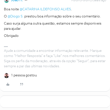
João H.
Forum|Forum|5 years ago
Boa noite
@CATARINA ILDEFONSO ALVES
.
O
@Diogo S.
prestou boa informação sobre o seu comentário.
Caso surja alguma outra questão, estamos sempre disponíveis
para ajudar.
Obrigado
Ajude a comunidade a encontrar informação relevante. Marque
como "Melhor Resposta" e faça "Like" nos melhores comentários.
Siga os perfis da moderação, através da opção "Seguir", para estar
sempre a par das ultimas novidades.
1 pessoa gostou