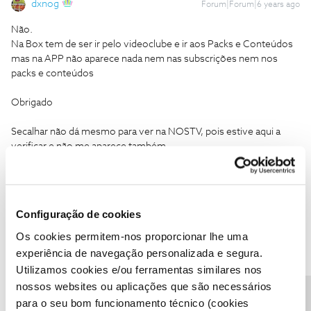
dxnog
Forum|Forum|6 years ago
Não.
Na Box tem de ser ir pelo videoclube e ir aos Packs e Conteúdos
mas na APP não aparece nada nem nas subscrições nem nos
packs e conteúdos
Obrigado
Secalhar não dá mesmo para ver na NOSTV, pois estive aqui a
verificar e não me aparece também.
No entanto aparecem outros packs que não tenho ativos para
subscrever, por isso secalhar não dá mesmo.
1 pessoa gostou
J
Configuração de cookies
Os cookies permitem-nos proporcionar lhe uma
experiência de navegação personalizada e segura.
Utilizamos cookies e/ou ferramentas similares nos
nossos websites ou aplicações que são necessários
CATARINA ILDEFONSO ALVES
Forum|Forum|5 years ago
C
para o seu bom funcionamento técnico (cookies