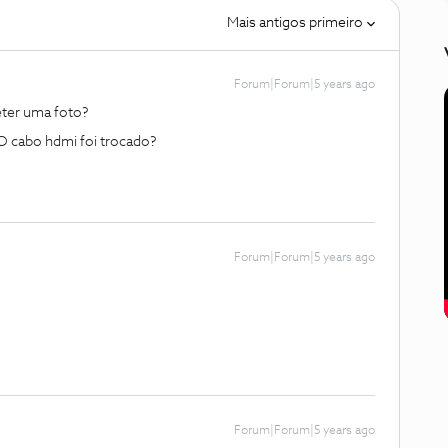
Mais antigos primeiro
Forum|Forum|5 years ago
ter uma foto?
O cabo hdmi foi trocado?
Forum|Forum|5 years ago
Forum|Forum|5 years ago