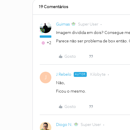
19 Comentários
Guimas
Super User
Imagem dividida em dois? Consegue me
Parece não ser problema de box então. 
+2
Gosto
J Rebelo
Kilobyte
AUTOR
J
Não,
Ficou o mesmo.
Gosto
Diogo N.
Super User