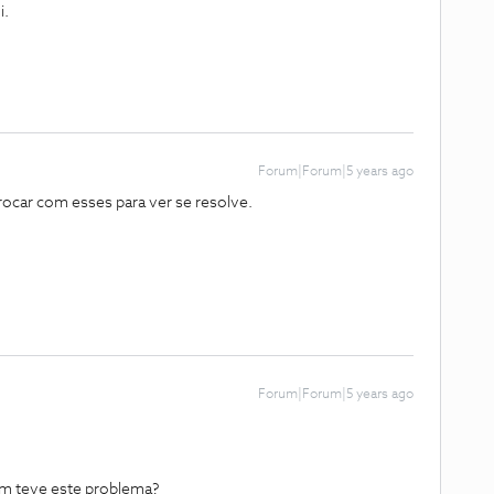
i.
Forum|Forum|5 years ago
rocar com esses para ver se resolve.
Forum|Forum|5 years ago
ém teve este problema?