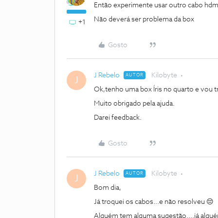
Então experimente usar outro cabo hdm
Não deverá ser problema da box
+1
Gosto
J Rebelo
Kilobyte
AUTOR
J
Ok,tenho uma box Íris no quarto e vou t
Muito obrigado pela ajuda.
Darei feedback.
Gosto
J Rebelo
Kilobyte
AUTOR
J
Bom dia,
Já troquei os cabos...e não resolveu 😔
Alguém tem alguma sugestão....já algu