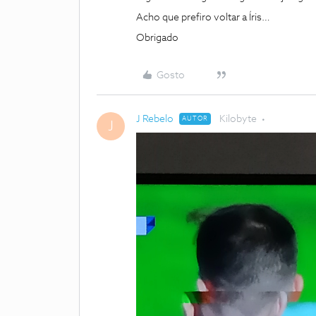
Acho que prefiro voltar a Íris…
Obrigado
Gosto
J Rebelo
Kilobyte
AUTOR
J