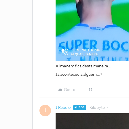
A imagem fica desta maneira…
Já aconteceu a alguém...?
Gosto
J Rebelo
Kilobyte
AUTOR
J