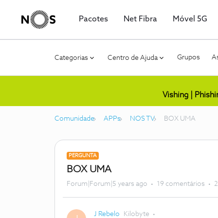
Pacotes
Net Fibra
Móvel 5G
Grupos
As
Categorias
Centro de Ajuda
Vishing | Phish
Comunidade
APPs
NOS TV
BOX UMA
PERGUNTA
BOX UMA
Forum|Forum|5 years ago
19 comentários
2
J Rebelo
Kilobyte