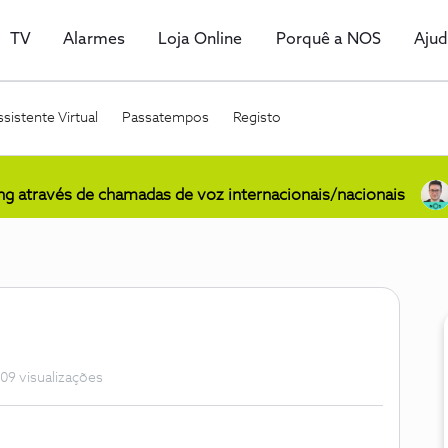
TV
Alarmes
Loja Online
Porquê a NOS
Aju
sistente Virtual
Passatempos
Registo
ing através de chamadas de voz internacionais/nacionais
09 visualizações