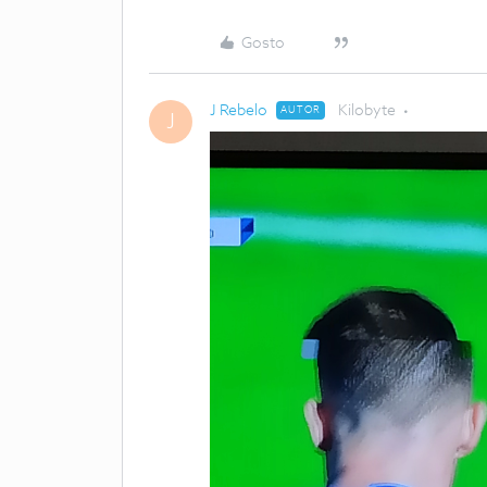
Gosto
J Rebelo
Kilobyte
AUTOR
J