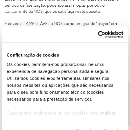
período de fidelização, podendo assim optar por outro
concorrente da NOS, que os satisfaça neste quesito.
É deveras LAMENTÁVEL a NOS como um grande "player" em
Portugal, se refugie nos seus moderadores que possivelmente
nem informação têm das politicas delineadas pela empresa,
respondam a estas reclamações com o seu consentimento, mas
sem conhecimento.
Quando uma empresa faz "tábua rasa" das reclamações dos seus
Configuração de cookies
clientes, chama-se a isso SOBERBA.
Os cookies permitem-nos proporcionar lhe uma
Normalmente não leva a bom porto.
experiência de navegação personalizada e segura.
Utilizamos cookies e/ou ferramentas similares nos
Cumps.
nossos websites ou aplicações que são necessários
Precisa de ajuda?
para o seu bom funcionamento técnico (cookies
necessários para a prestação de serviço).
Caso aceite, poderemos utilizar cookies para analisar
Margarethe
Forum|Forum|8 years ago
M
informação estatística (cookies de analítica), adaptar
este serviço às suas preferências e apresentar-lhe
Para quando a aplicação NOS TV na APP Store da Microsoft? A