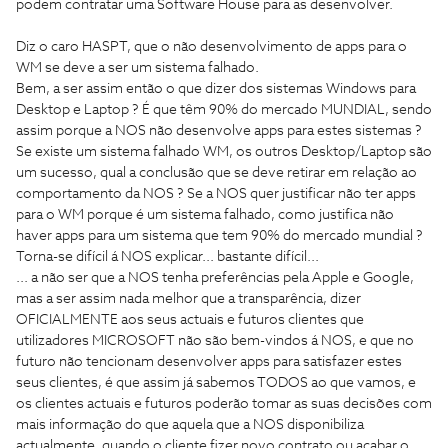
podem contratar uma Software House para as desenvolver.
Diz o caro HASPT, que o não desenvolvimento de apps para o
WM se deve a ser um sistema falhado.
Bem, a ser assim então o que dizer dos sistemas Windows para
Desktop e Laptop ? É que têm 90% do mercado MUNDIAL, sendo
assim porque a NOS não desenvolve apps para estes sistemas ?
Se existe um sistema falhado WM, os outros Desktop/Laptop são
um sucesso, qual a conclusão que se deve retirar em relação ao
comportamento da NOS ? Se a NOS quer justificar não ter apps
para o WM porque é um sistema falhado, como justifica não
haver apps para um sistema que tem 90% do mercado mundial ?
Torna-se difícil á NOS explicar... bastante difícil...
... a não ser que a NOS tenha preferências pela Apple e Google,
mas a ser assim nada melhor que a transparência, dizer
OFICIALMENTE aos seus actuais e futuros clientes que
utilizadores MICROSOFT não são bem-vindos á NOS, e que no
futuro não tencionam desenvolver apps para satisfazer estes
seus clientes, é que assim já sabemos TODOS ao que vamos, e
os clientes actuais e futuros poderão tomar as suas decisões com
mais informação do que aquela que a NOS disponibiliza
actualmente, quando o cliente fizer novo contrato ou acabar o