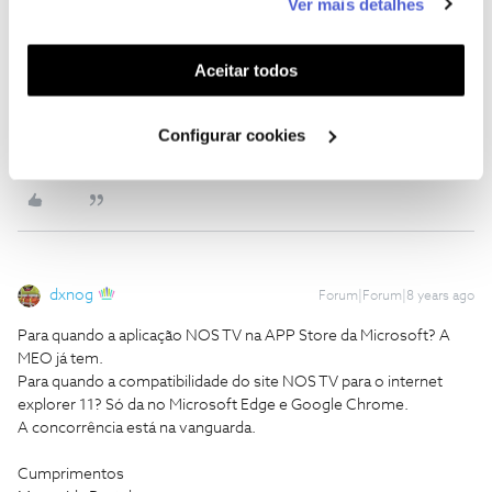
Ver mais detalhes
funcionalidades (cookies de personalização e
MEO já tem.
Para quando a compatibilidade do site NOS TV para o internet
funcionalidade) e adaptar anúncios aos seus interesses
explorer 11? Só da no Microsoft Edge e Google Chrome.
(cookies de publicidade personalizada). Pode gerir a
Aceitar todos
A concorrência está na vanguarda.
utilização dos cookies clicando em "
Configurar
Cookies
".
Cumprimentos
Configurar cookies
Margarida Portela
dxnog
Forum|Forum|8 years ago
Para quando a aplicação NOS TV na APP Store da Microsoft? A
MEO já tem.
Para quando a compatibilidade do site NOS TV para o internet
explorer 11? Só da no Microsoft Edge e Google Chrome.
A concorrência está na vanguarda.
Cumprimentos