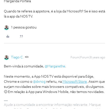
Margarida Portela
Quando te referes à appstore, é a loja da Microsoft? Se é isso está
lá a app da NOS TV.
1 pessoa gostou
Tiago C.
Forum|Forum|8 years ago
Bem-vinda à comunidade,
@Margarethe
.
Neste momento, a App NOS TV está disponível para Edge,
Chrome e como o
@dxnog
referiu, na
Microsoft Store
. Assim que
surjam novidades sobre mais browsers compatíveis, divulgamos.
🙂 Em relação à App para Windows Mobile, não temos novidades.
Ajude a comunidade a encontrar informação relevante. Marque