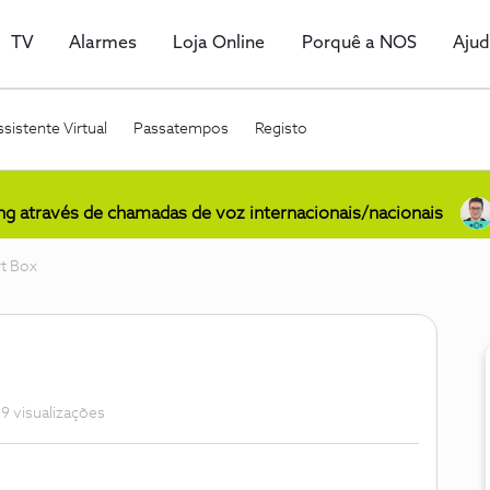
TV
Alarmes
Loja Online
Porquê a NOS
Aju
sistente Virtual
Passatempos
Registo
ing através de chamadas de voz internacionais/nacionais
t Box
9 visualizações