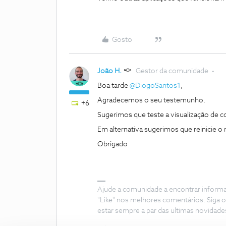
Gosto
João H.
Gestor da comunidade
Boa tarde
@DiogoSantos1
,
Agradecemos o seu testemunho.
+6
Sugerimos que teste a visualização de c
Em alternativa sugerimos que reinicie o r
Obrigado
Ajude a comunidade a encontrar inform
"Like" nos melhores comentários. Siga o
estar sempre a par das ultimas novidade