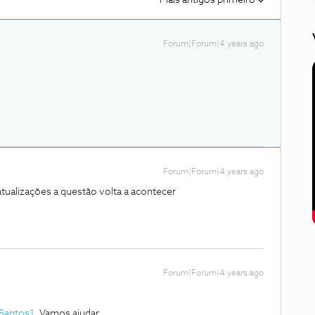
Mais antigos primeiro
Forum|Forum|4 years ago
Forum|Forum|4 years ago
atualizações a questão volta a acontecer
Forum|Forum|4 years ago
Santos1
. Vamos ajudar.