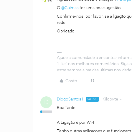
+6
O
@Guimas
fez uma boa sugestão.
Confirme-nos, por favor, se a ligação que
rede.
Obrigado
Ajude a comunidade a encontrar inform
"Like" nos melhores comentários. Siga o
estar sempre a par das ultimas novidade
Gosto
DiogoSantos1
Kilobyte
AUTOR
D
Boa Tarde,
A Ligação é por Wi-Fi.
Tenho outras aplicações que funcionam