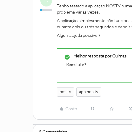
D
Tenho testado a aplicação NOSTV numa
problema várias vezes.
A aplicação simplesmente não funciona,
durante dois ou três segundos e depois v
Alguma ajuda possível?
Melhor resposta por
Guimas
Reinstalar?
nos tv
app nos tv
Gosto