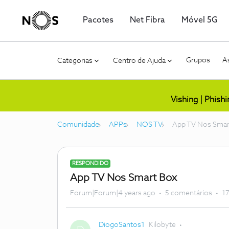
Pacotes
Net Fibra
Móvel 5G
Grupos
As
Categorias
Centro de Ajuda
Vishing | Phish
Comunidade
APPs
NOS TV
App TV Nos Smar
RESPONDIDO
App TV Nos Smart Box
Forum|Forum|4 years ago
5 comentários
17
DiogoSantos1
Kilobyte