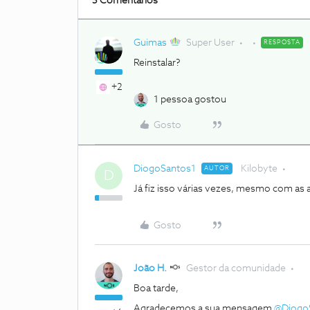
5 Comentários
Guimas
Super User
RESPOSTA
Reinstalar?
+2
1 pessoa gostou
Gosto
DiogoSantos1
Kilobyte
AUTOR
D
Já fiz isso várias vezes, mesmo com as 
Gosto
João H.
Gestor da comunidade
Boa tarde,
Agradecemos a sua mensagem
@Diogo