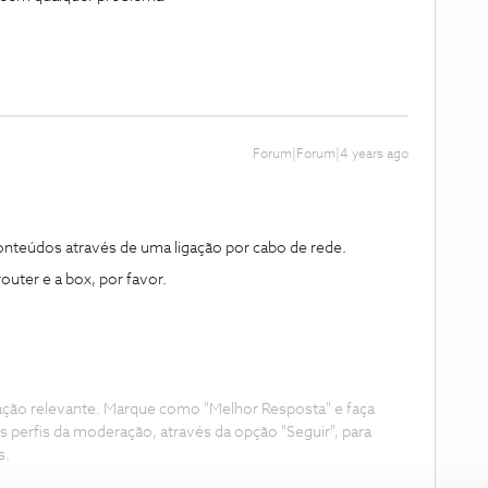
Forum|Forum|4 years ago
onteúdos através de uma ligação por cabo de rede.
outer e a box, por favor.
ação relevante. Marque como "Melhor Resposta" e faça
s perfis da moderação, através da opção "Seguir", para
s.