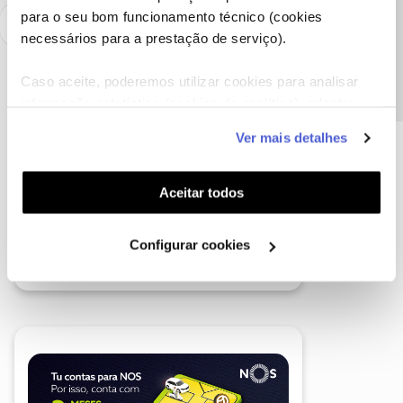
Precisa de ajuda?
para o seu bom funcionamento técnico (cookies
necessários para a prestação de serviço).
Caso aceite, poderemos utilizar cookies para analisar
informação estatística (cookies de analítica), adaptar
este serviço às suas preferências e apresentar-lhe
Ver mais detalhes
funcionalidades (cookies de personalização e
funcionalidade) e adaptar anúncios aos seus interesses
(cookies de publicidade personalizada). Pode gerir a
Aceitar todos
utilização dos cookies clicando em "
Configurar
Cookies
".
Configurar cookies
A poupança que COMBINA