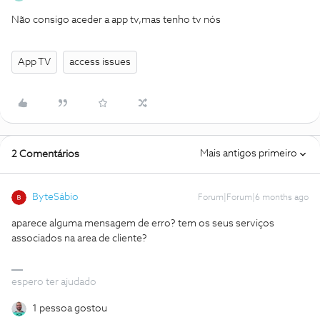
Não consigo aceder a app tv,mas tenho tv nós
App TV
access issues
Mais antigos primeiro
2 Comentários
ByteSábio
Forum|Forum|6 months ago
aparece alguma mensagem de erro? tem os seus serviços
associados na area de cliente?
espero ter ajudado
1 pessoa gostou