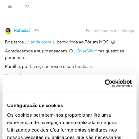
Rafaela F.
Forum|Forum|6 months ago
Boa tarde ​
@vanda correia
, bem-vinda ao Fórum NOS. 😊
Agradecemos a sua mensagem. O ​
@ByteSábio
fez questões
pertinentes.
Partilhe, por favor, connosco o seu feedback.
Obrigada
Ajude a comunidade a encontrar informação relevante. Marque
como "Melhor Resposta" e faça "Like" nos melhores comentários.
Configuração de cookies
Siga os perfis da moderação, através da opção "Seguir", para estar
sempre a par das últimas novidades.
Os cookies permitem-nos proporcionar lhe uma
experiência de navegação personalizada e segura.
Utilizamos cookies e/ou ferramentas similares nos
nossos websites ou aplicações que são necessários