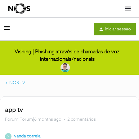
Menu
Iniciar sessão
Vishing | Phishing através de chamadas de voz
internacionais/nacionais
NOS TV
app tv
Forum|Forum|6 months ago
2 comentários
vanda correia
V