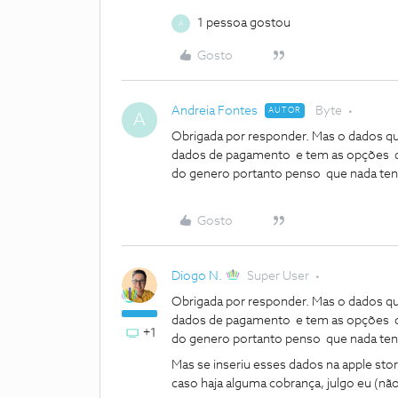
1 pessoa gostou
A
Gosto
Andreia Fontes
Byte
AUTOR
A
Obrigada por responder. Mas o dados que 
dados de pagamento e tem as opções de 
do genero portanto penso que nada ten
Gosto
Diogo N.
Super User
Obrigada por responder. Mas o dados que 
dados de pagamento e tem as opções de 
+1
do genero portanto penso que nada ten
Mas se inseriu esses dados na apple sto
caso haja alguma cobrança, julgo eu (nã