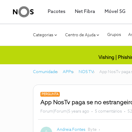
Pacotes
Net Fibra
Móvel 5G
Grupos
As
Categorias
Centro de Ajuda
Vishing | Phish
Comunidade
APPs
NOS TV
App NosTv paga s
PERGUNTA
App NosTv paga se no estrangeir
Forum|Forum|5 years ago
5 comentários
52
Andreia Fontes
Byte