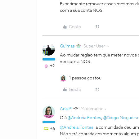
Experimente remover esses mesmos dados,
com a sua conta NOS
Gosto
Guimas
Super User
Ao mudar região tem que meter novos d
ver com a NOS.
+2
1 pessoa gostou
Gosto
Ana P.
Moderador
Olá
@Andreia Fontes
,
@Diogo Nogueira
@Andreia Fontes
, a comunidade deu um
+6
Não será cobrada em momento algum pe