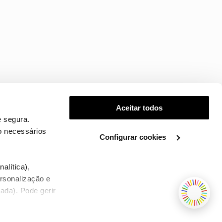
Aceitar todos
 segura.
o necessários
Configurar cookies
.
alítica),
ersonalização e
ada). Pode gerir
TERMOS E CONDIÇÕES
WHOLESALE