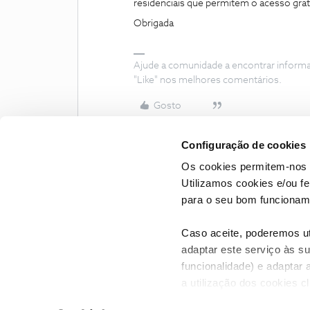
residenciais que permitem o acesso gra
Obrigada
Ajude a comunidade a encontrar inform
"Like" nos melhores comentários.
Gosto
Configuração de cookies
Os cookies permitem-nos 
Utilizamos cookies e/ou f
para o seu bom funcioname
Caso aceite, poderemos uti
adaptar este serviço às su
funcionalidade) e adaptar 
a utilização dos cookies c
CONTACTOS
POLÍTICA DE P