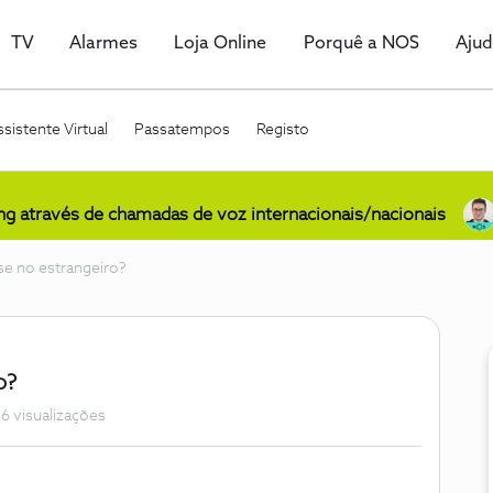
TV
Alarmes
Loja Online
Porquê a NOS
Aju
sistente Virtual
Passatempos
Registo
ing através de chamadas de voz internacionais/nacionais
e no estrangeiro?
o?
6 visualizações