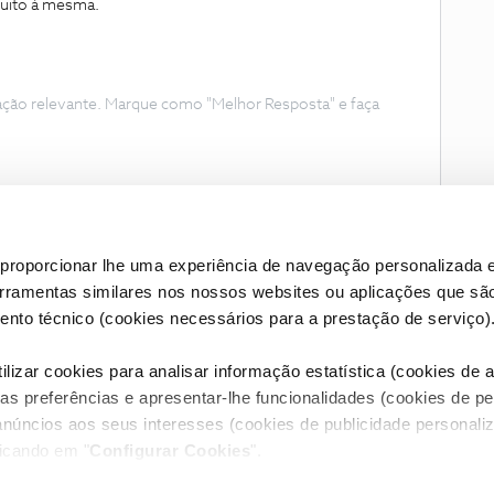
tuito à mesma.
ação relevante. Marque como "Melhor Resposta" e faça
proporcionar lhe uma experiência de navegação personalizada e
erramentas similares nos nossos websites ou aplicações que sã
nto técnico (cookies necessários para a prestação de serviço)
lizar cookies para analisar informação estatística (cookies de an
as preferências e apresentar-lhe funcionalidades (cookies de p
Condições do Fórum NOS
Accessibility statement
anúncios aos seus interesses (cookies de publicidade personaliz
licando em "
Configurar Cookies
".
RIVACIDADE
CONFIGURAR COOKIES
QUALIDADE DE SERVIÇO