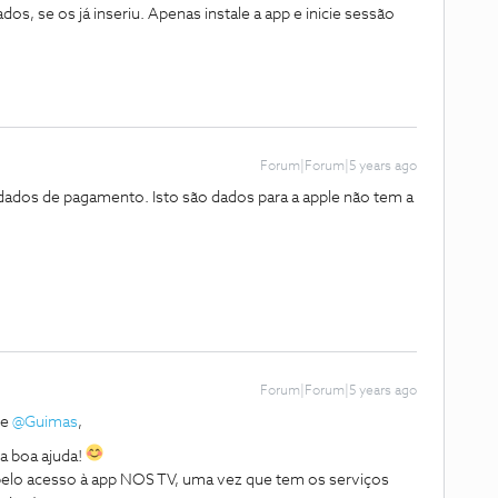
 se os já inseriu. Apenas instale a app e inicie sessão
Forum|Forum|5 years ago
ados de pagamento. Isto são dados para a apple não tem a
Forum|Forum|5 years ago
e
@Guimas
,
a boa ajuda!
lo acesso à app NOS TV, uma vez que tem os serviços