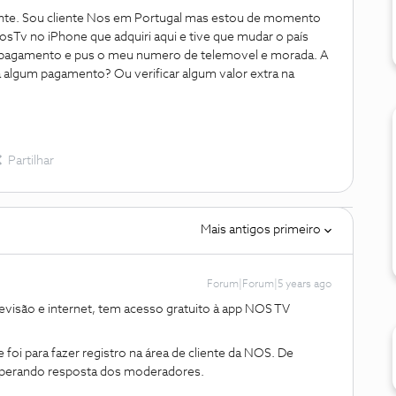
uinte. Sou cliente Nos em Portugal mas estou de momento
osTv no iPhone que adquiri aqui e tive que mudar o país
 pagamento e pus o meu numero de telemovel e morada. A
 algum pagamento? Ou verificar algum valor extra na
Partilhar
Mais antigos primeiro
Forum|Forum|5 years ago
evisão e internet, tem acesso gratuito à app NOS TV
foi para fazer registro na área de cliente da NOS. De
sperando resposta dos moderadores.