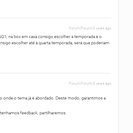
Forum|Forum|3 years ago
e SG1, na box em casa consigo escolher a temporada e o
onsigo escolher até à quarta temporada, será que poderiam
Forum|Forum|3 years ago
o onde o tema já é abordado. Deste modo, garantimos a
 tenhamos feedback, partilharemos.