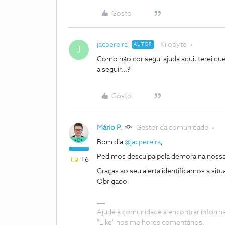
Gosto
jacpereira
Kilobyte
AUTOR
J
Como não consegui ajuda aqui, terei que 
a seguir...?
Gosto
Mário P.
Gestor da comunidade
Bom dia
@jacpereira
,
Pedimos desculpa pela demora na nossa
+6
Graças ao seu alerta identificamos a sit
Obrigado
Ajude a comunidade a encontrar inform
"Like" nos melhores comentários.