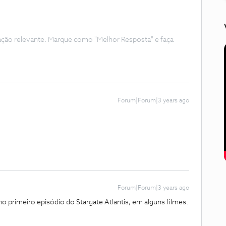
ação relevante. Marque como "Melhor Resposta" e faça
Forum|Forum|3 years ago
Forum|Forum|3 years ago
 primeiro episódio do Stargate Atlantis, em alguns filmes.