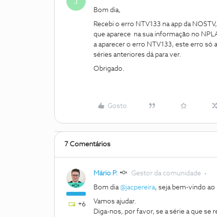
J
Bom dia,
Recebi o erro NTV133 na app da NOSTV, a
que aparece na sua informação no NPLAY
a aparecer o erro NTV133, este erro só a
séries anteriores dá para ver.
Obrigado.
Gosto
7 Comentários
Mário P.
Gestor da comunidade
Bom dia
@jacpereira
, seja bem-vindo a
Vamos ajudar.
+6
Diga-nos, por favor, se a série a que se r