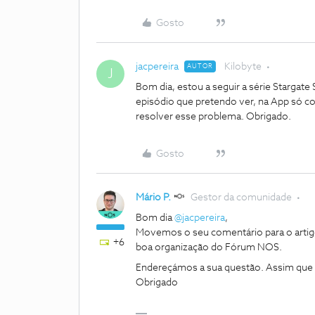
Gosto
jacpereira
Kilobyte
AUTOR
J
Bom dia, estou a seguir a série Stargat
episódio que pretendo ver, na App só c
resolver esse problema. Obrigado.
Gosto
Mário P.
Gestor da comunidade
Bom dia
@jacpereira
,
Movemos o seu comentário para o artig
+6
boa organização do Fórum NOS.
Endereçámos a sua questão. Assim que
Obrigado