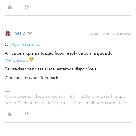
Inês B.
Forum|Forum|5 years ago
Olá
@jose carreira
,
Ainda bem que a situação ficou resolvida com a ajuda do
@Afonso87
.
Se precisar da nossa ajuda, estamos disponíveis.
Obrigada pelo seu feedback.
Ajude a comunidade a encontrar informação relevante. Marque
como "Melhor Resposta" e faça "Like" nos melhores comentários.