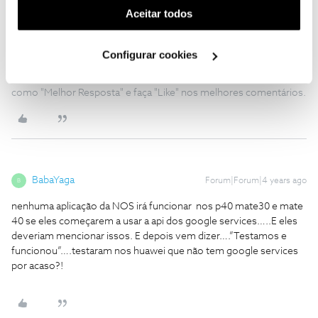
(cookies de publicidade personalizada). Pode gerir a
Aceitar todos
Caso tenha mais alguma dúvida ou sugestão, partilhe connosco.
utilização dos cookies clicando em "
Configurar
Obrigada
Cookies
".
Configurar cookies
Ajude a comunidade a encontrar informação relevante. Marque
como "Melhor Resposta" e faça "Like" nos melhores comentários.
BabaYaga
Forum|Forum|4 years ago
B
nenhuma aplicação da NOS irá funcionar nos p40 mate30 e mate
40 se eles começarem a usar a api dos google services…..E eles
deveriam mencionar issos. E depois vem dizer….”Testamos e
funcionou”….testaram nos huawei que não tem google services
por acaso?!