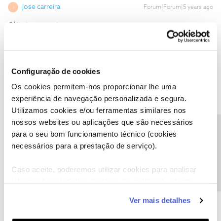
jose carreira
Forum|Forum|5 years ago
J
Olá
@jose carreira
,
Ainda bem que a situação ficou resolvida com a ajuda
do
@Afonso87
.
Se precisar da nossa ajuda, estamos disponíveis.
Configuração de cookies
Obrigada pelo seu feedback.
Os cookies permitem-nos proporcionar lhe uma
È lamentável que tenha que ser um cliente/utilizador a resolver o
experiência de navegação personalizada e segura.
que a incompetência da equipa técnica da NOS não conseguiu
Utilizamos cookies e/ou ferramentas similares nos
desde o ano passado...
nossos websites ou aplicações que são necessários
Precisa de ajuda?
para o seu bom funcionamento técnico (cookies
necessários para a prestação de serviço).
Caso aceite, poderemos utilizar cookies para analisar
informação estatística (cookies de analítica), adaptar
Ana P.
Forum|Forum|5 years ago
este serviço às suas preferências e apresentar-lhe
Ver mais detalhes
Olá
@jose carreira
,
funcionalidades (cookies de personalização e
funcionalidade) e adaptar anúncios aos seus interesses
Lamentamos todo o transtorno causado.