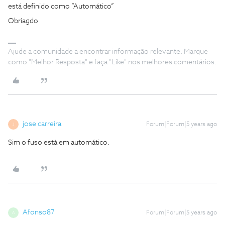
está definido como “Automático”
Obriagdo
Ajude a comunidade a encontrar informação relevante. Marque
como "Melhor Resposta" e faça "Like" nos melhores comentários.
jose carreira
Forum|Forum|5 years ago
J
Sim o fuso está em automático.
Afonso87
Forum|Forum|5 years ago
A