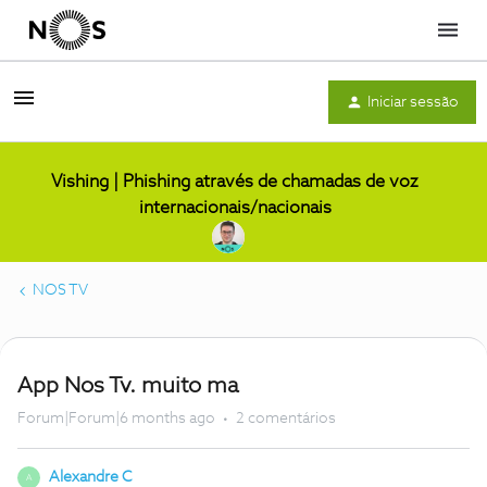
Menu
Iniciar sessão
Vishing | Phishing através de chamadas de voz
internacionais/nacionais
NOS TV
App Nos Tv. muito ma
Forum|Forum|6 months ago
2 comentários
Alexandre C
A