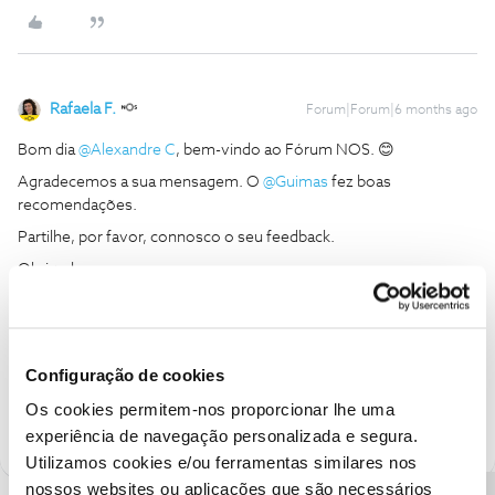
Rafaela F.
Forum|Forum|6 months ago
Bom dia ​
@Alexandre C
, bem-vindo ao Fórum NOS. 😊
Agradecemos a sua mensagem. O ​
@Guimas
fez boas
recomendações.
Partilhe, por favor, connosco o seu feedback.
Obrigada
Ajude a comunidade a encontrar informação relevante. Marque
como "Melhor Resposta" e faça "Like" nos melhores comentários.
Configuração de cookies
Siga os perfis da moderação, através da opção "Seguir", para estar
sempre a par das últimas novidades.
Os cookies permitem-nos proporcionar lhe uma
experiência de navegação personalizada e segura.
Utilizamos cookies e/ou ferramentas similares nos
nossos websites ou aplicações que são necessários