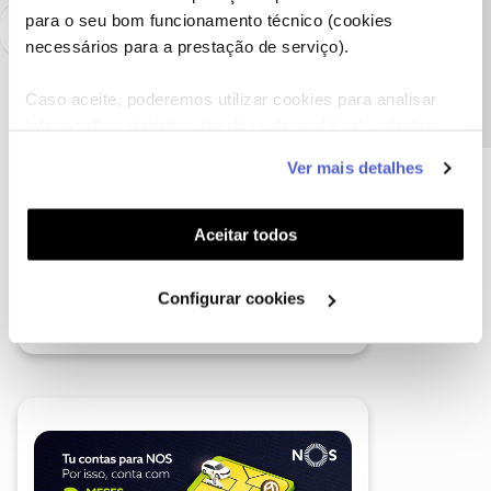
Precisa de ajuda?
para o seu bom funcionamento técnico (cookies
necessários para a prestação de serviço).
Caso aceite, poderemos utilizar cookies para analisar
informação estatística (cookies de analítica), adaptar
este serviço às suas preferências e apresentar-lhe
Ver mais detalhes
funcionalidades (cookies de personalização e
funcionalidade) e adaptar anúncios aos seus interesses
(cookies de publicidade personalizada). Pode gerir a
Aceitar todos
utilização dos cookies clicando em "
Configurar
Cookies
".
Configurar cookies
A poupança que COMBINA