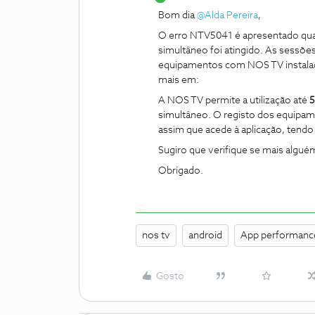
Bom dia ​
@Alda Pereira
,
O erro NTV5041 é apresentado qu
simultâneo foi atingido. As sessõe
equipamentos com NOS TV instalado
mais em:
A NOS TV permite a utilização até
5
simultâneo. O registo dos equipame
assim que acede à aplicação, ten
Sugiro que verifique se mais algué
Obrigado.
nos tv
android
App performanc
Gosto