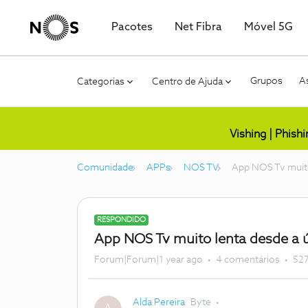
Pacotes
Net Fibra
Móvel 5G
Grupos
As
Categorias
Centro de Ajuda
Vishing | Phish
Comunidade
APPs
NOS TV
App NOS Tv muito
RESPONDIDO
App NOS Tv muito lenta desde a ú
Forum|Forum|1 year ago
4 comentários
527
Alda Pereira
Byte