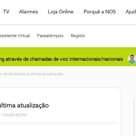
TV
Alarmes
Loja Online
Porquê a NOS
Aju
sistente Virtual
Passatempos
Registo
ing através de chamadas de voz internacionais/nacionais
 lenta desde a última atualização
ltima atualização
 visualizações