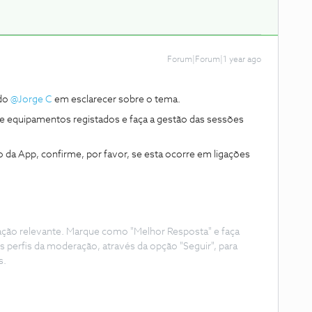
Forum|Forum|1 year ago
o ​
@Jorge C
em esclarecer sobre o tema.
 de equipamentos registados e faça a gestão das sessões
o da App, confirme, por favor, se esta ocorre em ligações
ação relevante. Marque como "Melhor Resposta" e faça
s perfis da moderação, através da opção "Seguir", para
s.