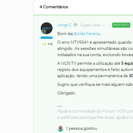
4 Comentários
Jorge C
Super User
RESPOSTA
Bom dia ​
@Alda Pereira
,
O erro NTV5041 é apresentado quando 
+4
atingido. As sessões simultâneas são 
instalados na sua conta, excluindo boxes
A NOS TV permite a utilização até
5 equ
registo dos equipamentos é feito automa
aplicação, tendo uma permanência de
30
Sugiro que verifique se mais alguém sab
Obrigado.
Ajude a comunidade do Fórum NOS com “
o perfil para acompanhar dicas, ajuda 
1 pessoa gostou