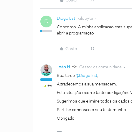
Gosto
Diogo Est
Kilobyte
D
Concordo. A minha applicacao esta supe
abrir a programação
Gosto
João H.
Gestor da comunidade
Boa tarde ​
@Diogo Est
,
Agradecemos a sua mensagem.
+6
Esta situação ocorre tanto por ligaçõe
Sugerimos que elimine todos os dados da 
Partilhe connosco o seu testemunho.
Obrigado