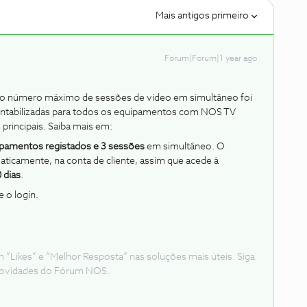
Mais antigos primeiro
Forum|Forum|1 year ago
o número máximo de sessões de vídeo em simultâneo foi
contabilizadas para todos os equipamentos com NOS TV
 principais. Saiba mais em:
ipamentos registados e 3 sessões
em simultâneo. O
ticamente, na conta de cliente, assim que acede à
 dias
.
e o login.
Likes” e “Melhor Resposta” nas soluções mais úteis. Siga
e novidades do Fórum NOS.