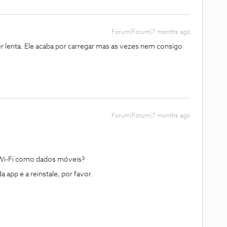
Forum|Forum|7 months ago
r lenta. Ele acaba por carregar mas as vezes nem consigo
Forum|Forum|7 months ago
s Wi-Fi como dados móveis?
app e a reinstale, por favor.