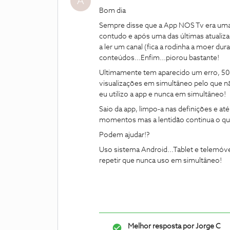
A
Bom dia
Sempre disse que a App NOS Tv era uma
contudo e após uma das últimas atualizaçõ
a ler um canal (fica a rodinha a moer du
conteúdos...Enfim...piorou bastante!
Ultimamente tem aparecido um erro, 50
visualizações em simultâneo pelo que n
eu utilizo a app e nunca em simultâneo!
Saio da app, limpo-a nas definições e até 
momentos mas a lentidão continua o qu
Podem ajudar!?
Uso sistema Android...Tablet e telemóve
repetir que nunca uso em simultâneo!
Melhor resposta por
Jorge C