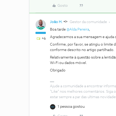
Gosto
João H.
Gestor da comunidade
Boa tarde ​
@Alda Pereira
,
Agradecemos a sua mensagem e ajuda d
+6
Confirme, por favor, se atingiu o limite
conforme descrito no artigo partilhado.
Relativamente à questão sobre a lentidã
Wi-Fi ou dados móvel.
Obrigado
Ajude a comunidade a encontrar inform
"Like" nos melhores comentários. Siga o
estar sempre a par das ultimas novidade
1 pessoa gostou