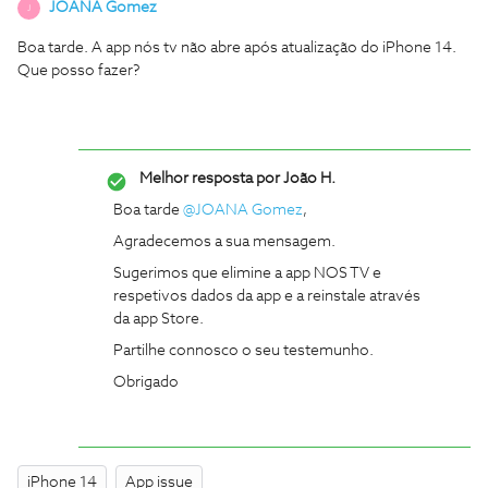
JOANA Gomez
J
Boa tarde. A app nós tv não abre após atualização do iPhone 14.
Que posso fazer?
Melhor resposta por
João H.
Boa tarde ​
@JOANA Gomez
,
Agradecemos a sua mensagem.
Sugerimos que elimine a app NOS TV e
respetivos dados da app e a reinstale através
da app Store.
Partilhe connosco o seu testemunho.
Obrigado
iPhone 14
App issue