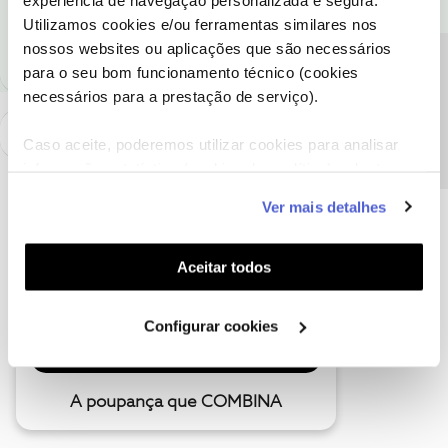
Siga os perfis da moderação, através da opção "Seguir", para estar
Utilizamos cookies e/ou ferramentas similares nos
sempre a par das ultimas novidades.
nossos websites ou aplicações que são necessários
Precisa de ajuda?
para o seu bom funcionamento técnico (cookies
necessários para a prestação de serviço).
Caso aceite, poderemos utilizar cookies para analisar
informação estatística (cookies de analítica), adaptar
este serviço às suas preferências e apresentar-lhe
Ver mais detalhes
funcionalidades (cookies de personalização e
funcionalidade) e adaptar anúncios aos seus interesses
(cookies de publicidade personalizada). Pode gerir a
Aceitar todos
utilização dos cookies clicando em "
Configurar
Cookies
".
Configurar cookies
A poupança que COMBINA