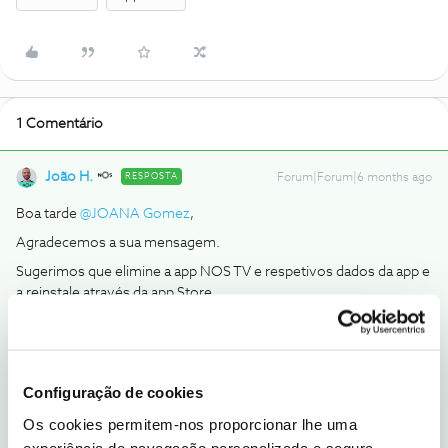
1 Comentário
João H.
RESPOSTA
Forum|Forum|6 months ago
Boa tarde ​
@JOANA Gomez
,
Agradecemos a sua mensagem.
Sugerimos que elimine a app NOS TV e respetivos dados da app e
a reinstale através da app Store.
Partilhe connosco o seu testemunho.
Obrigado
Configuração de cookies
Ajude a comunidade a encontrar informação relevante. Marque
Os cookies permitem-nos proporcionar lhe uma
como "Melhor Resposta" e faça "Like" nos melhores comentários.
experiência de navegação personalizada e segura.