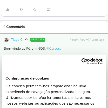
1 Comentário
Tiago C.
RESPOSTA
Forum|Forum|7 years ago
Bem-vindo ao Fórum NOS,
@Caraqs
.
Para podermos ajudar, precisamos que nos detalhe as
dificuldades que sente ao utilizar a App NOS TV, por favor.
Ajude a comunidade a encontrar informação relevante. Marque
Configuração de cookies
como "Melhor Resposta" e faça "Like" nos melhores comentários.
Os cookies permitem-nos proporcionar lhe uma
experiência de navegação personalizada e segura.
Utilizamos cookies e/ou ferramentas similares nos
nossos websites ou aplicações que são necessários