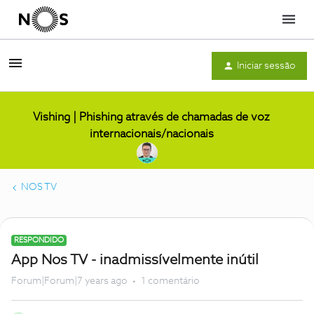
Menu
Iniciar sessão
Vishing | Phishing através de chamadas de voz
internacionais/nacionais
NOS TV
RESPONDIDO
App Nos TV - inadmissívelmente inútil
Forum|Forum|7 years ago
1 comentário