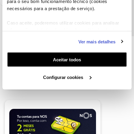
Precisa de ajuda?
para o seu bom funcionamento técnico (cookies
necessários para a prestação de serviço).
Caso aceite, poderemos utilizar cookies para analisar
informação estatística (cookies de analítica), adaptar
este serviço às suas preferências e apresentar-lhe
Ver mais detalhes
funcionalidades (cookies de personalização e
funcionalidade) e adaptar anúncios aos seus interesses
(cookies de publicidade personalizada). Pode gerir a
Aceitar todos
utilização dos cookies clicando em "
Configurar
Cookies
".
Configurar cookies
A poupança que COMBINA