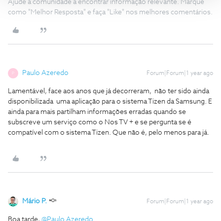
Ajude a comunidade a encontrar informação relevante. Marque
como "Melhor Resposta" e faça "Like" nos melhores comentários.
Paulo Azeredo
Forum|Forum|1 year ago
P
Lamentável, face aos anos que já decorreram, não ter sido ainda
disponibilizada uma aplicação para o sistema Tizen da Samsung. E
ainda para mais partilham informações erradas quando se
subscreve um serviço como o Nos TV + e se pergunta se é
compatível com o sistema Tizen. Que não é, pelo menos para já.
Mário P.
Forum|Forum|1 year ago
Boa tarde, ​
@Paulo Azeredo