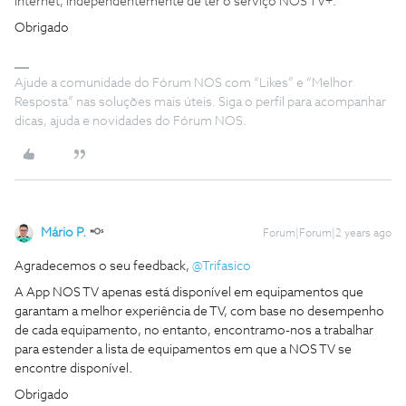
internet, independentemente de ter o serviço NOS TV+.
Obrigado
Ajude a comunidade do Fórum NOS com “Likes” e “Melhor
Resposta” nas soluções mais úteis. Siga o perfil para acompanhar
dicas, ajuda e novidades do Fórum NOS.
Mário P.
Forum|Forum|2 years ago
Agradecemos o seu feedback,
@Trifasico
A App NOS TV apenas está disponível em equipamentos que
garantam a melhor experiência de TV, com base no desempenho
de cada equipamento, no entanto, encontramo-nos a trabalhar
para estender a lista de equipamentos em que a NOS TV se
encontre disponível.
Obrigado