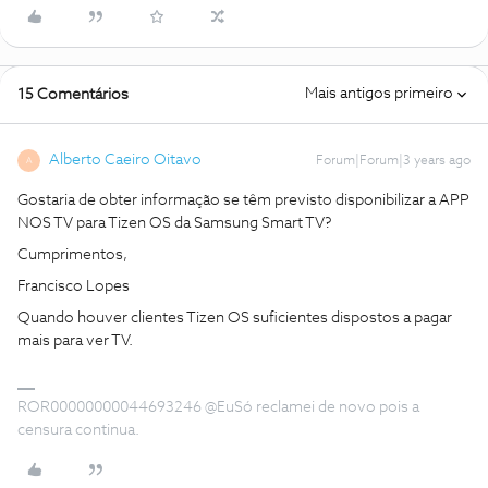
Mais antigos primeiro
15 Comentários
Alberto Caeiro Oitavo
Forum|Forum|3 years ago
A
Gostaria de obter informação se têm previsto disponibilizar a APP
NOS TV para Tizen OS da Samsung Smart TV?
Cumprimentos,
Francisco Lopes
Quando houver clientes Tizen OS suficientes dispostos a pagar
mais para ver TV.
ROR00000000044693246 @EuSó reclamei de novo pois a
censura continua.