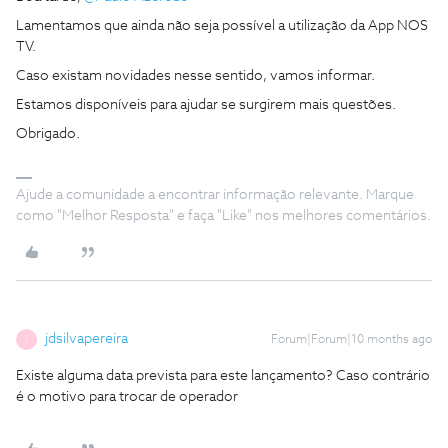
Lamentamos que ainda não seja possível a utilização da App NOS
TV.
Caso existam novidades nesse sentido, vamos informar.
Estamos disponíveis para ajudar se surgirem mais questões.
Obrigado.
Ajude a comunidade a encontrar informação relevante. Marque
como "Melhor Resposta" e faça "Like" nos melhores comentários.
jdsilvapereira
Forum|Forum|10 months ago
J
Existe alguma data prevista para este lançamento? Caso contrário
é o motivo para trocar de operador