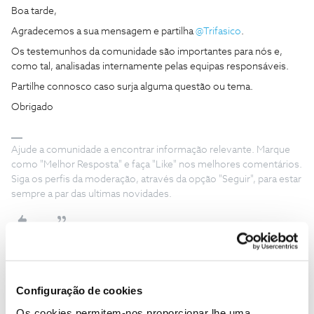
Boa tarde,
Agradecemos a sua mensagem e partilha ​
@Trifasico
.
Os testemunhos da comunidade são importantes para nós e,
como tal, analisadas internamente pelas equipas responsáveis.
Partilhe connosco caso surja alguma questão ou tema.
Obrigado
Ajude a comunidade a encontrar informação relevante. Marque
como "Melhor Resposta" e faça "Like" nos melhores comentários.
Siga os perfis da moderação, através da opção "Seguir", para estar
sempre a par das ultimas novidades.
Trifasico
Forum|Forum|1 year ago
T
Configuração de cookies
A questao é quando é que a NOS vai disponibilizar de forma
Os cookies permitem-nos proporcionar lhe uma