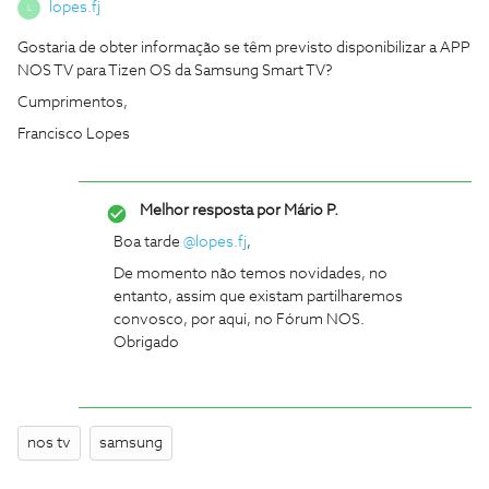
lopes.fj
L
Gostaria de obter informação se têm previsto disponibilizar a APP
NOS TV para Tizen OS da Samsung Smart TV?
Cumprimentos,
Francisco Lopes
Melhor resposta por
Mário P.
Boa tarde
@lopes.fj
,
De momento não temos novidades, no
entanto, assim que existam partilharemos
convosco, por aqui, no Fórum NOS.
Obrigado
nos tv
samsung