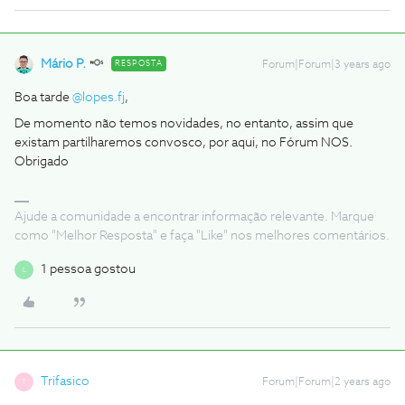
Mário P.
RESPOSTA
Forum|Forum|3 years ago
Boa tarde
@lopes.fj
,
De momento não temos novidades, no entanto, assim que
existam partilharemos convosco, por aqui, no Fórum NOS.
Obrigado
Ajude a comunidade a encontrar informação relevante. Marque
como "Melhor Resposta" e faça "Like" nos melhores comentários.
1 pessoa gostou
L
Trifasico
Forum|Forum|2 years ago
T