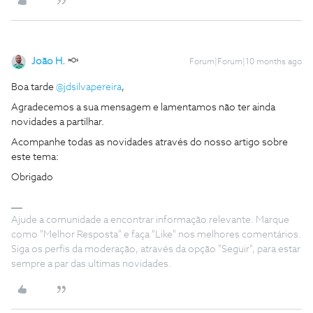
João H.
Forum|Forum|10 months ago
Boa tarde ​
@jdsilvapereira
,
Agradecemos a sua mensagem e lamentamos não ter ainda
novidades a partilhar.
Acompanhe todas as novidades através do nosso artigo sobre
este tema:
Obrigado
Ajude a comunidade a encontrar informação relevante. Marque
como "Melhor Resposta" e faça "Like" nos melhores comentários.
Siga os perfis da moderação, através da opção "Seguir", para estar
sempre a par das ultimas novidades.