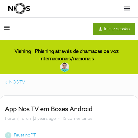
Menu
Iniciar sessão
Vishing | Phishing através de chamadas de voz
internacionais/nacionais
NOS TV
App Nos TV em Boxes Android
Forum|Forum|2 years ago
15 comentários
FaustinoPT
F