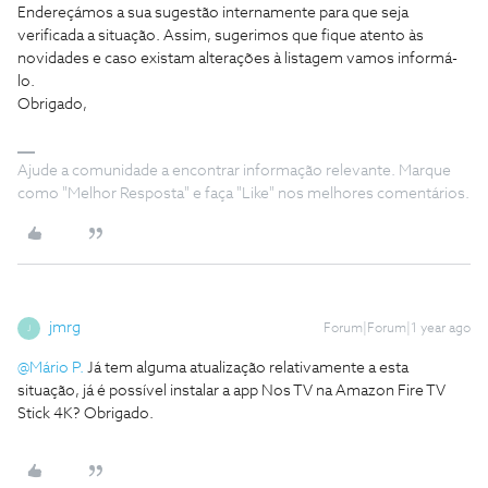
Endereçámos a sua sugestão internamente para que seja
verificada a situação. Assim, sugerimos que fique atento às
novidades e caso existam alterações à listagem vamos informá-
lo.
Obrigado,
Ajude a comunidade a encontrar informação relevante. Marque
como "Melhor Resposta" e faça "Like" nos melhores comentários.
jmrg
Forum|Forum|1 year ago
J
@Mário P.
Já tem alguma atualização relativamente a esta
situação, já é possível instalar a app Nos TV na Amazon Fire TV
Stick 4K? Obrigado.