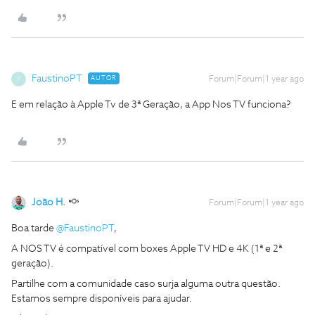
FaustinoPT
AUTOR
Forum|Forum|1 year ago
F
E em relação à Apple Tv de 3ª Geração, a App Nos TV funciona?
João H.
Forum|Forum|1 year ago
Boa tarde ​
@FaustinoPT
,
A NOS TV é compatível com boxes Apple TV HD e 4K (1ª e 2ª
geração).
Partilhe com a comunidade caso surja alguma outra questão.
Estamos sempre disponíveis para ajudar.