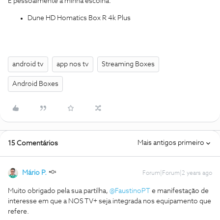
E pessoalmente a minha escolha:
Dune HD Homatics Box R 4k Plus
android tv
app nos tv
Streaming Boxes
Android Boxes
Mais antigos primeiro
15 Comentários
Mário P.
Forum|Forum|2 years ago
Muito obrigado pela sua partilha,
@FaustinoPT
e manifestação de
interesse em que a NOS TV+ seja integrada nos equipamento que
refere.