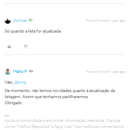
Guimas
Forum|Forum|1 year ago
Só quando a lista for atualizada
Mário P.
Forum|Forum|1 year ago
Não,
@jmrg
.
De momento, não temos novidades quanto à atualização da
listagem. Assim que tenhamos partilharemos.
Obrigado
Ajude a comunidade a encontrar informação relevante. Marque
como "Melhor Resposta" e faça "Like" nos melhores comentários.