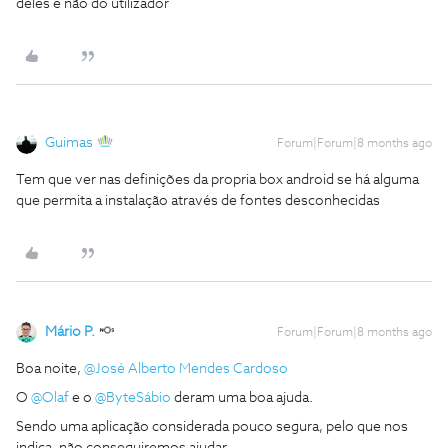
deles e não do utilizador
Guimas
Forum|Forum|8 months ago
Tem que ver nas definições da propria box android se há alguma
que permita a instalação através de fontes desconhecidas
Mário P.
Forum|Forum|8 months ago
Boa noite, ​
@José Alberto Mendes Cardoso
O ​
@Olaf
e o ​
@ByteSábio
deram uma boa ajuda.
Sendo uma aplicação considerada pouco segura, pelo que nos