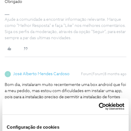
Obrigado
Ajude a comunidade a encontrar informação relevante. Marque
como "Melhor Resposta" e faça "Like" nos melhores comentários.
Siga os perfis da moderação, através da opção "Seguir", para estar
sempre a par das ultimas novidades.
José Alberto Mendes Cardoso
Forum|Forum|8 months ago
J
Bom dia, instalaram muito recentemente uma box android que foi
a meu pedido, mas estou com dificuldades em instalar uma app,
pois para a instalação preciso de permitir a instalação de fontes
desconhecidas e não consigo ativar esta funcionalidade.
Configuração de cookies