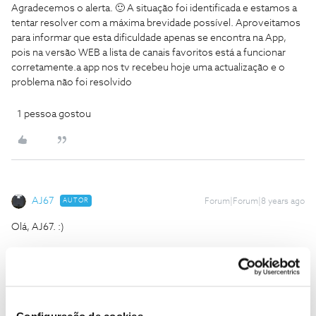
Agradecemos o alerta. 🙂 A situação foi identificada e estamos a
tentar resolver com a máxima brevidade possível. Aproveitamos
para informar que esta dificuldade apenas se encontra na App,
pois na versão WEB a lista de canais favoritos está a funcionar
corretamente.
a app nos tv recebeu hoje uma actualização e o
problema não foi resolvido
1 pessoa gostou
AJ67
AUTOR
Forum|Forum|8 years ago
Olá, AJ67. :)
Agradecemos o alerta. 🙂 A situação foi identificada e estamos a
tentar resolver com a máxima brevidade possível. Aproveitamos
para informar que esta dificuldade apenas se encontra na App,
pois na versão WEB a lista de canais favoritos está a funcionar