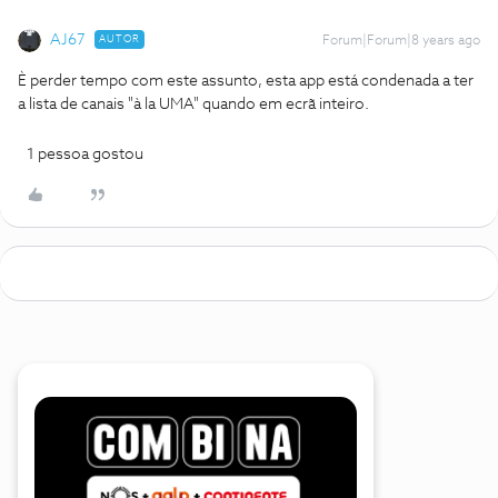
AJ67
AUTOR
Forum|Forum|8 years ago
È perder tempo com este assunto, esta app está condenada a ter
a lista de canais "à la UMA" quando em ecrã inteiro.
1 pessoa gostou