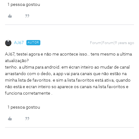
1 pessoa gostou
AJ67
AUTOR
Forum|Forum|9 years ago
AJ67, testei agora e não me acontece isso.. tens mesmo a ultima
atualização?
tenho. a ultima para android. em écran inteiro ao mudar de canal
arrastando com o dedo, a app vai para canais que não estão na
minha lista de favoritos. e sim a lista favoritos está ativa, quando
não está e ecran inteiro so aparece os canais na lista favoritos e
funciona corretamente .
1 pessoa gostou