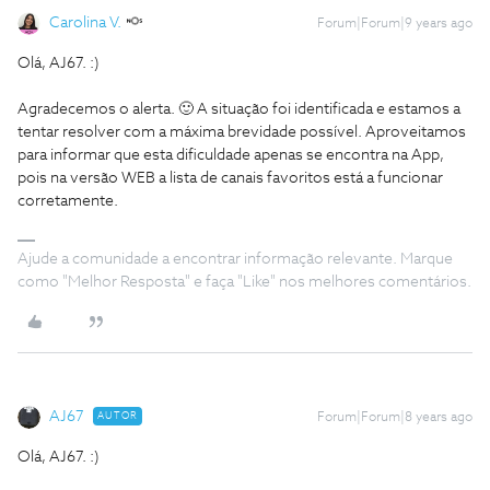
Carolina V.
Forum|Forum|9 years ago
Olá, AJ67. :)
Agradecemos o alerta. 🙂 A situação foi identificada e estamos a
tentar resolver com a máxima brevidade possível. Aproveitamos
para informar que esta dificuldade apenas se encontra na App,
pois na versão WEB a lista de canais favoritos está a funcionar
corretamente.
Ajude a comunidade a encontrar informação relevante. Marque
como "Melhor Resposta" e faça "Like" nos melhores comentários.
AJ67
AUTOR
Forum|Forum|8 years ago
Olá, AJ67. :)