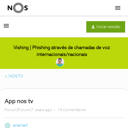
Menu
Iniciar sessão
Vishing | Phishing através de chamadas de voz
internacionais/nacionais
NOS TV
App nos tv
Forum|Forum|7 years ago
14 comentários
anamart
A