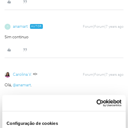
anamart
AUTOR
Forum|Forum|7 years ago
A
Sim continuo
Carolina V.
Forum|Forum|7 years ago
Olá,
@anamart
.
Uma vez que a dificuldade ainda persiste e que esta é uma
questão técnica que deve ser despistada, para conseguirmos
ajudá-la, precisamos mesmo que nos ligue, por favor. Veja
aqui
quais as linhas de apoio disponíveis.
Configuração de cookies