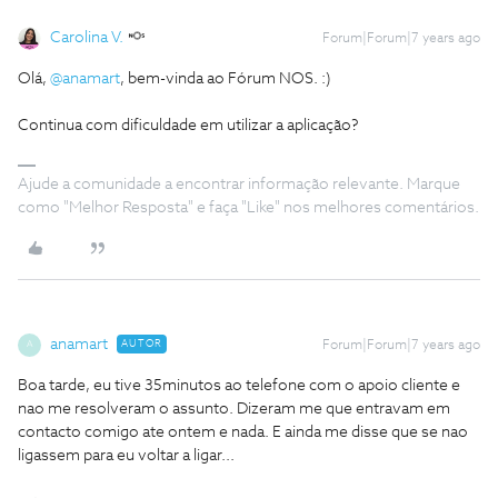
Carolina V.
Forum|Forum|7 years ago
Olá,
@anamart
, bem-vinda ao Fórum NOS. :)
Continua com dificuldade em utilizar a aplicação?
Ajude a comunidade a encontrar informação relevante. Marque
como "Melhor Resposta" e faça "Like" nos melhores comentários.
anamart
AUTOR
Forum|Forum|7 years ago
A
Boa tarde, eu tive 35minutos ao telefone com o apoio cliente e
nao me resolveram o assunto. Dizeram me que entravam em
contacto comigo ate ontem e nada. E ainda me disse que se nao
ligassem para eu voltar a ligar...