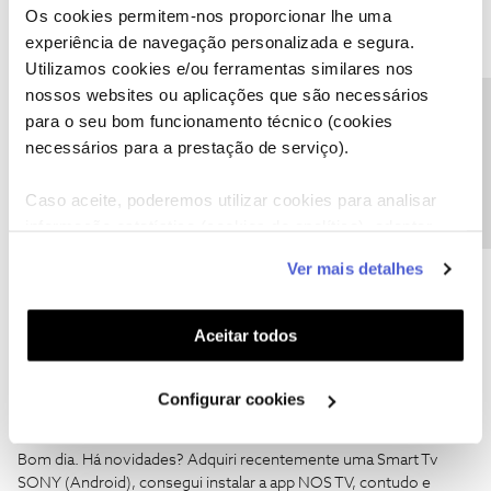
Ajude a comunidade a encontrar informação relevante. Marque
Os cookies permitem-nos proporcionar lhe uma
como "Melhor Resposta" e faça "Like" nos melhores comentários.
experiência de navegação personalizada e segura.
Utilizamos cookies e/ou ferramentas similares nos
nossos websites ou aplicações que são necessários
Precisa de ajuda?
para o seu bom funcionamento técnico (cookies
necessários para a prestação de serviço).
anamart
AUTOR
Forum|Forum|7 years ago
A
Caso aceite, poderemos utilizar cookies para analisar
Boa noite, ja ligei na sexta feira e ficaram de me ligar ate domingo.
informação estatística (cookies de analítica), adaptar
E até hoje nada.
este serviço às suas preferências e apresentar-lhe
Ver mais detalhes
Sim o problema persiste.
funcionalidades (cookies de personalização e
funcionalidade) e adaptar anúncios aos seus interesses
(cookies de publicidade personalizada). Pode gerir a
Aceitar todos
utilização dos cookies clicando em "
Configurar
Cookies
".
Configurar cookies
Andre Bentes
Forum|Forum|7 years ago
A
Bom dia. Há novidades? Adquiri recentemente uma Smart Tv
SONY (Android), consegui instalar a app NOS TV, contudo e