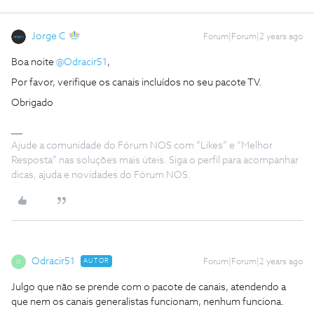
Jorge C
Forum|Forum|2 years ago
Boa noite
@Odracir51
,
Por favor, verifique os canais incluídos no seu pacote TV.
Obrigado
Ajude a comunidade do Fórum NOS com “Likes” e “Melhor
Resposta” nas soluções mais úteis. Siga o perfil para acompanhar
dicas, ajuda e novidades do Fórum NOS.
Odracir51
AUTOR
Forum|Forum|2 years ago
O
Julgo que não se prende com o pacote de canais, atendendo a
que nem os canais generalistas funcionam, nenhum funciona.