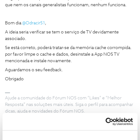
que nem os canais generalistas funcionam, nenhum funciona.
Bom dia
@Odracir51
,
A ideia seria verificar se tem o serviço de TV devidamente
associado.
Se está correto, poderá tratar-se da memória cache corrompida.
por favor limpe o cache e dados, desinstale a App NOS TV
mencionada e instale novamente.
Aguardamos o seu feedback.
Obrigado
Ajude a comunidade do Fórum NOS com “Likes” e “Melhor
Resposta” nas soluções mais úteis. Siga o perfil para acompanhar
dicas, ajuda e novidades do Fórum NOS.
1 pessoa gostou