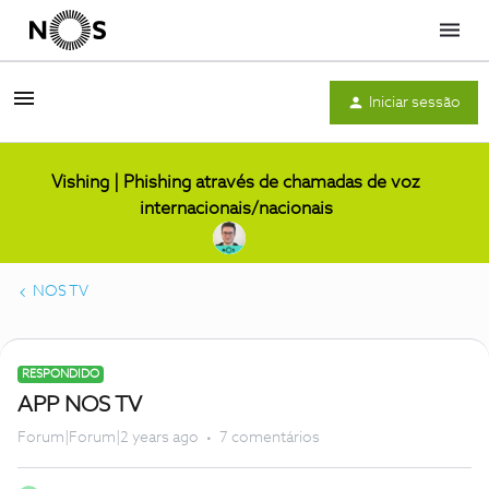
Menu
Iniciar sessão
Vishing | Phishing através de chamadas de voz
internacionais/nacionais
NOS TV
RESPONDIDO
APP NOS TV
Forum|Forum|2 years ago
7 comentários