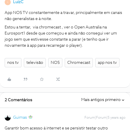
LuizC
L
App NOS TV constantemente a travar, principalmente em canais
não generalistas e à noite.
Estou a tentar, via chromecast , ver o Open Australia na
Eurosport1 desde que começou e ainda não consegui ver um
jogo sem que estivesse constante a parar (e tenho que ir
novamente à app para recarregar o player).
nos tv
televisão
NOS
Chromecast
app nos tv
Mais antigos primeiro
2 Comentários
Guimas
Forum|Forum|5 years ago
Garantir bom acesso á internet e se persistir testar outro