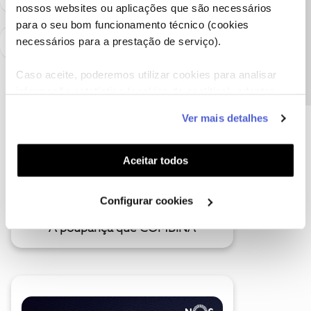
nossos websites ou aplicações que são necessários
Precisa de ajuda?
para o seu bom funcionamento técnico (cookies
necessários para a prestação de serviço).
Caso aceite, poderemos utilizar cookies para analisar
informação estatística (cookies de analítica), adaptar
este serviço às suas preferências e apresentar-lhe
Ver mais detalhes
funcionalidades (cookies de personalização e
funcionalidade) e adaptar anúncios aos seus interesses
(cookies de publicidade personalizada). Pode gerir a
Aceitar todos
utilização dos cookies clicando em "
Configurar
Cookies
".
Configurar cookies
A poupança que COMBINA