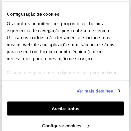
Olá
@Tatiana Marques
,
O
@Diogo N.
deu uma boa sugestão. Pode sair do canal (na seta
Configuração de cookies
para a esquerda) e depois fechar a app ou retire-a mesmo de
Os cookies permitem-nos proporcionar lhe uma
segundo plano, fechando completamente.
experiência de navegação personalizada e segura.
Obrigada
Utilizamos cookies e/ou ferramentas similares nos
nossos websites ou aplicações que são necessários
Precisa de ajuda?
para o seu bom funcionamento técnico (cookies
Ajude a comunidade a encontrar informação relevante. Marque
como "Melhor Resposta" e faça "Like" nos melhores comentários.
necessários para a prestação de serviço).
1 pessoa gostou
Caso aceite, poderemos utilizar cookies para analisar
informação estatística (cookies de analítica), adaptar
este serviço às suas preferências e apresentar-lhe
Ver mais detalhes
funcionalidades (cookies de personalização e
funcionalidade) e adaptar anúncios aos seus interesses
(cookies de publicidade personalizada). Pode gerir a
Aceitar todos
utilização dos cookies clicando em "
Configurar
Cookies
".
Configurar cookies