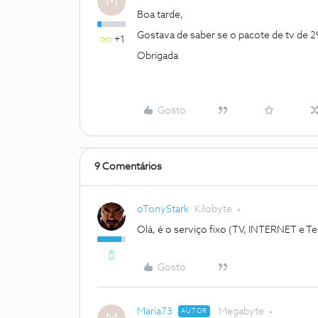
M
Boa tarde,
Gostava de saber se o pacote de tv de 
+1
Obrigada
Gosto
9 Comentários
oTonyStark
Kilobyte
Olá, é o serviço fixo (TV, INTERNET e Te
Gosto
Maria73
Megabyte
AUTOR