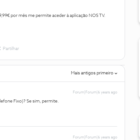
29,99€ por mês me permite aceder à aplicação NOS TV.
Partilhar
Mais antigos primeiro
Forum|Forum|6 years ago
lefone Fixo)? Se sim, permite.
Forum|Forum|6 years ago