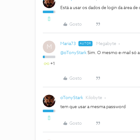
Está a usar os dados de login da área de
Gosto
Maria73
Megabyte
AUTOR
M
@oTonyStark
Sim. O mesmo e-mail só a p
+1
Gosto
oTonyStark
Kilobyte
tem que usar a mesma password
Gosto