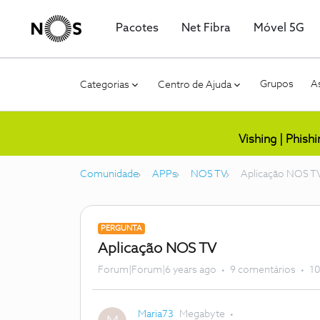
Pacotes
Net Fibra
Móvel 5G
Grupos
As
Categorias
Centro de Ajuda
Vishing | Phish
Comunidade
APPs
NOS TV
Aplicação NOS T
PERGUNTA
Aplicação NOS TV
Forum|Forum|6 years ago
9 comentários
10
Maria73
Megabyte