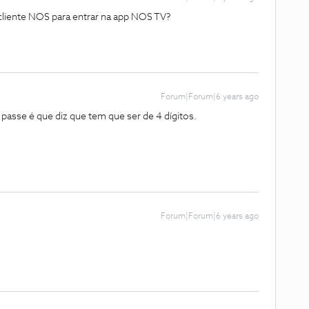
 cliente NOS para entrar na app NOS TV?
Forum|Forum|6 years ago
asse é que diz que tem que ser de 4 dígitos.
Forum|Forum|6 years ago