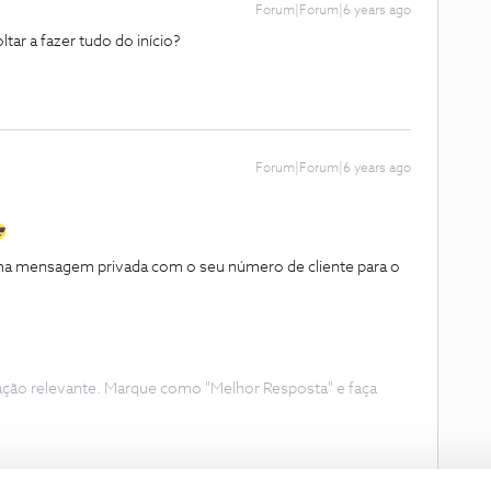
Forum|Forum|6 years ago
ltar a fazer tudo do início?
Forum|Forum|6 years ago
uma mensagem privada com o seu número de cliente para o
ação relevante. Marque como "Melhor Resposta" e faça