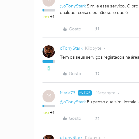
M
@oTonyStark
Sim, é esse serviço. O pro
qualquer coisa e eu não sei o que é.
+1
Gosto
oTonyStark
Kilobyte
Tem os seus serviços registados na áre
Gosto
Maria73
Megabyte
AUTOR
M
@oTonyStark
Eu penso que sim. Instalei
+1
Gosto
oTonyStark
Kilobyte