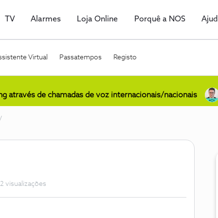
TV
Alarmes
Loja Online
Porquê a NOS
Aju
sistente Virtual
Passatempos
Registo
ing através de chamadas de voz internacionais/nacionais
V
2 visualizações