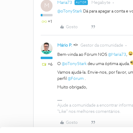
Maria73
Megabyte
AUTOR
M
@oTonyStark
Dá para apagar a conta e vo
+1
Gosto
Mário P.
Gestor da comunidade
Bem-vinda ao Fórum NOS
@Maria73
,
O
@oTonyStark
deu uma óptima ajuda.
+6
Vamos ajudá-la. Envie-nos, por favor, 
perfil
@Fórum
.
Muito obrigado,
Ajude a comunidade a encontrar inform
"Like" nos melhores comentários.
Gosto